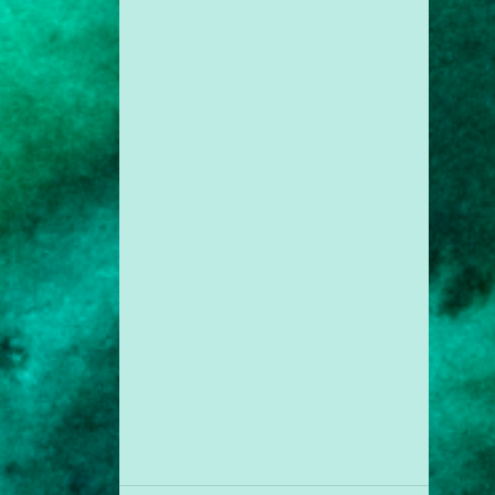
1
jul. 28
1
jul. 27
1
jul. 11
1
jul. 10
1
jun. 30
1
mai. 30
1
mai. 28
1
mai. 27
2
mai. 18
1
mai. 17
1
mar. 18
1
fev. 09