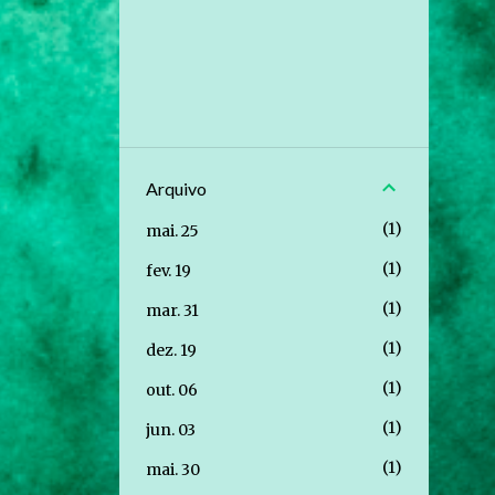
Arquivo
1
mai. 25
1
fev. 19
1
mar. 31
1
dez. 19
1
out. 06
1
jun. 03
1
mai. 30