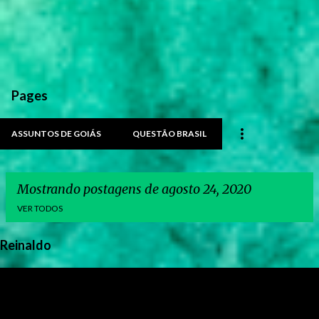
Pages
ASSUNTOS DE GOIÁS
QUESTÃO BRASIL
Mostrando postagens de agosto 24, 2020
VER TODOS
Reinaldo
P
o
s