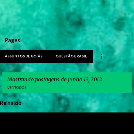
Pages
ASSUNTOS DE GOIÁS
QUESTÃO BRASIL
Mostrando postagens de junho 13, 2012
VER TODOS
Reinaldo
P
o
s