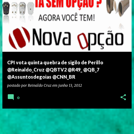
CPI vota quinta quebra de sigilo de Perillo
@Reinaldo_Cruz @QBTV2 @R49_ @QB_7
@Assuntosdegoias @CNN_BR
postado por
Reinaldo Cruz
em
junho 13, 2012
0