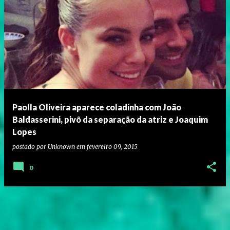
Paolla Oliveira aparece coladinha com João
Baldasserini, pivô da separação da atriz e Joaquim
Lopes
postado por
Unknown
em
fevereiro 09, 2015
0