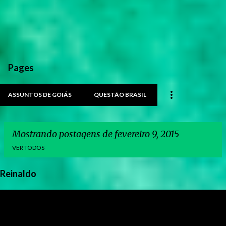
Pages
ASSUNTOS DE GOIÁS
QUESTÃO BRASIL
Mostrando postagens de fevereiro 9, 2015
VER TODOS
Reinaldo
P
o
s