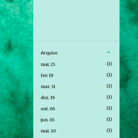
Arquivo
1
mai. 25
1
fev. 19
1
mar. 31
1
dez. 19
1
out. 06
1
jun. 03
1
mai. 30