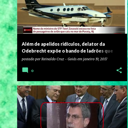
Além de apelidos ridículos, delator da
Odebrecht expõe o bando de ladrões que
governa o Brasil
postado por
Reinaldo Cruz - Goiás
em
janeiro 19, 2017
0