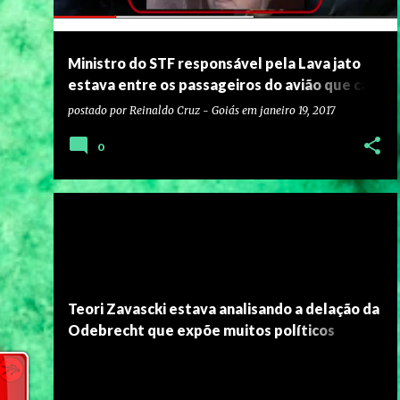
Ministro do STF responsável pela Lava jato
estava entre os passageiros do avião que caiu
em Paraty
postado por
Reinaldo Cruz - Goiás
em
janeiro 19, 2017
0
Teori Zavascki estava analisando a delação da
Odebrecht que expõe muitos políticos
ligados ao Governo
https://youtu.be/J1yLbl3W1VY