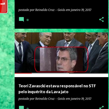
postado por
Reinaldo Cruz - Goiás
em
janeiro 19, 2017
0
Teori Zavascki estava responsável no STF
pelo inquérito da Lava jato
postado por
Reinaldo Cruz - Goiás
em
janeiro 19, 2017
0