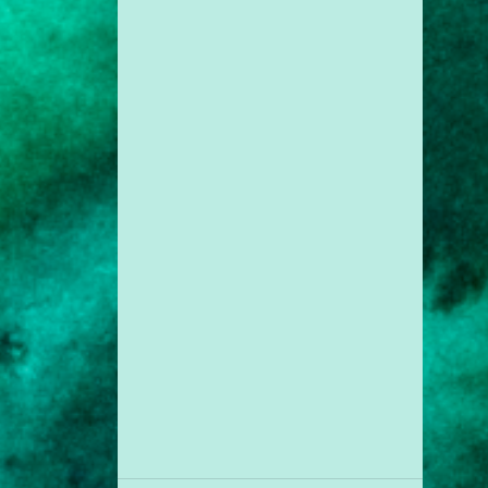
1
jul. 28
1
jul. 27
1
jul. 11
1
jul. 10
1
jun. 30
1
mai. 30
1
mai. 28
1
mai. 27
2
mai. 18
1
mai. 17
1
mar. 18
1
fev. 09