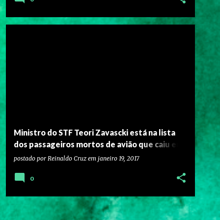
Ministro do STF Teori Zavascki está na lista
dos passageiros mortos de avião que caiu em
Paraty – Assuntos de Goiás | Questão Brasil
postado por
Reinaldo Cruz
em
janeiro 19, 2017
0