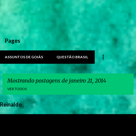
Pages
ASSUNTOS DE GOIÁS
QUESTÃO BRASIL
Mostrando postagens de janeiro 21, 2014
VER TODOS
Reinaldo
P
o
s