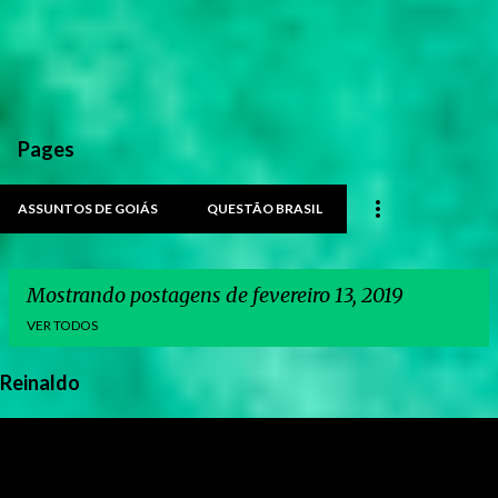
Pages
ASSUNTOS DE GOIÁS
QUESTÃO BRASIL
Mostrando postagens de fevereiro 13, 2019
VER TODOS
Reinaldo
P
o
s