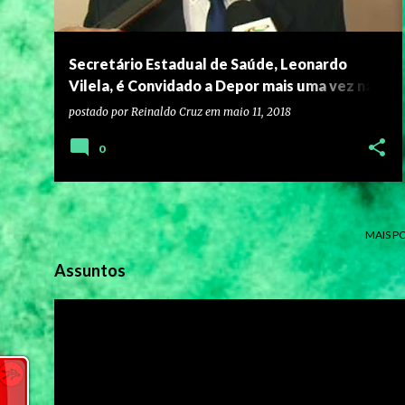
Secretário Estadual de Saúde, Leonardo
Vilela, é Convidado a Depor mais uma vez na
CEI da Saúde
postado por
Reinaldo Cruz
em
maio 11, 2018
0
MAIS P
Assuntos