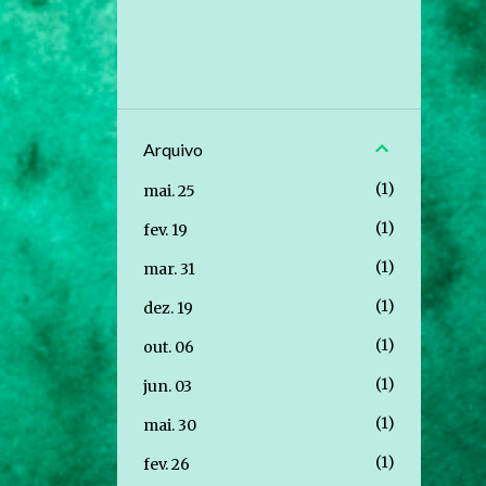
Arquivo
1
mai. 25
1
fev. 19
1
mar. 31
1
dez. 19
1
out. 06
1
jun. 03
1
mai. 30
1
fev. 26