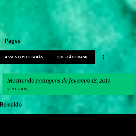
Pages
ASSUNTOS DE GOIÁS
QUESTÃO BRASIL
Mostrando postagens de fevereiro 18, 2017
VER TODOS
Reinaldo
P
o
s