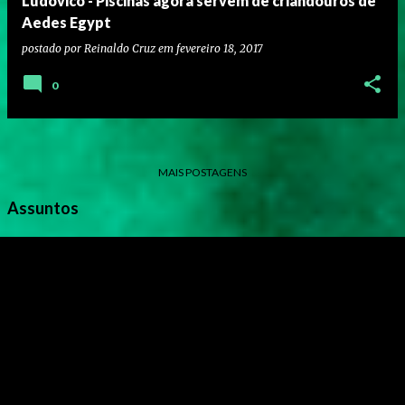
Ludovico - Piscinas agora servem de criandouros de
Aedes Egypt
postado por
Reinaldo Cruz
em
fevereiro 18, 2017
0
MAIS POSTAGENS
Assuntos