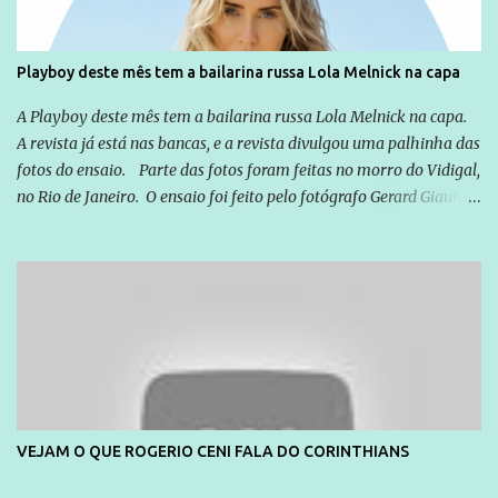
Playboy deste mês tem a bailarina russa Lola Melnick na capa
A Playboy deste mês tem a bailarina russa Lola Melnick na capa.
A revista já está nas bancas, e a revista divulgou uma palhinha das
fotos do ensaio. Parte das fotos foram feitas no morro do Vidigal,
no Rio de Janeiro. O ensaio foi feito pelo fotógrafo Gerard Giaume
e também contou com a praia da Joatinga como locação. Playboy
divulga capa e primeiras fotos de Lola Melnick - @aredacao
VEJAM O QUE ROGERIO CENI FALA DO CORINTHIANS