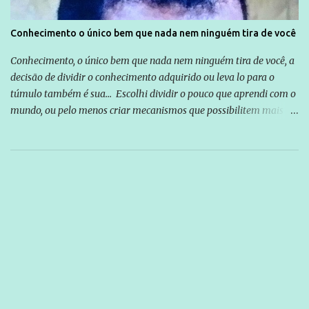
Conhecimento o único bem que nada nem ninguém tira de você
Conhecimento, o único bem que nada nem ninguém tira de você, a
decisão de dividir o conhecimento adquirido ou leva lo para o
túmulo também é sua... Escolhi dividir o pouco que aprendi com o
mundo, ou pelo menos criar mecanismos que possibilitem mais e
mais pessoas terem acesso a educação e ao conhecimento. Não
sou Professor, a mais nobre das profissões, mas tento ser um
empreendedor da comunicação, que além de informação
cotidiana, corriqueira e cada vez mais preocupantes, do tipo que
você já esta acostumado a ver neste espaço, vou trabalhar a ideia
que possibilite distribuir não só informações, mas que gere de
forma consistente a riqueza do conhecimento... Exemplo: o
cidadão brasileiro não precisa só ser informado sobre operações
da Lava Jato, Reformas que podem retirar ou não direitos, ou
quem vai ser preso ou não; é preciso levar até as pessoas, do mais
simples ao mais burguês, o que diz a nossa Constituição, quais são