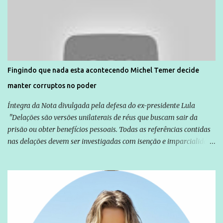
Agência Brasil que ações e atividades de mobilização são feitas
normalmente pela organização não governamental. As ações de
solidariedade são promovidas em apoio a famílias ou pessoas que
são vítimas de violência, estão em situação de risco ou têm seus
direitos violados. Leia mais: Anistia Internacional cobra do Brasil
solução do caso Amarildo - Terra Brasil
Fingindo que nada esta acontecendo Michel Temer decide
manter corruptos no poder
Íntegra da Nota divulgada pela defesa do ex-presidente Lula
"Delações são versões unilaterais de réus que buscam sair da
prisão ou obter benefícios pessoais. Todas as referências contidas
nas delações devem ser investigadas com isenção e imparcialidade
não apenas em relação ao ex-Presidente Lula, mas também em
relação a todos os que foram citados, incluindo a sociedade que a
Globo manteve com o Grupo Odebrecht, citada na delação de
Emílio Odebrecht. Lula sempre atuou para promover o Brasil no
exterior, e não para promover determinadas empresas ou
empresários" Assina a nota o advogado Cristiano Zanin Martins