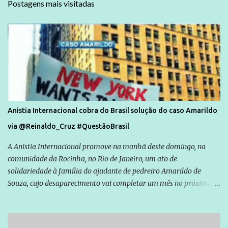
Postagens mais visitadas
Anistia Internacional cobra do Brasil solução do caso Amarildo
via @Reinaldo_Cruz #QuestãoBrasil
A Anistia Internacional promove na manhã deste domingo, na
comunidade da Rocinha, no Rio de Janeiro, um ato de
solidariedade à família do ajudante de pedreiro Amarildo de
Souza, cujo desaparecimento vai completar um mês no próximo
dia 14. Amarildo desapareceu quando foi levado por policiais da
Unidade de Polícia Pacificadora (UPP) da Rocinha. A assessora de
Direitos Humanos da Anistia Internacional, Renata Neder, disse à