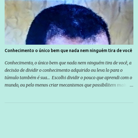
Conhecimento o único bem que nada nem ninguém tira de você
Conhecimento, o único bem que nada nem ninguém tira de você, a
decisão de dividir o conhecimento adquirido ou leva lo para o
túmulo também é sua... Escolhi dividir o pouco que aprendi com o
mundo, ou pelo menos criar mecanismos que possibilitem mais e
mais pessoas terem acesso a educação e ao conhecimento. Não
sou Professor, a mais nobre das profissões, mas tento ser um
empreendedor da comunicação, que além de informação
cotidiana, corriqueira e cada vez mais preocupantes, do tipo que
você já esta acostumado a ver neste espaço, vou trabalhar a ideia
que possibilite distribuir não só informações, mas que gere de
forma consistente a riqueza do conhecimento... Exemplo: o