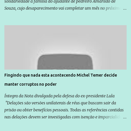
solidariedade à família do ajudante de pedreiro Amarildo de
Souza, cujo desaparecimento vai completar um mês no próximo
dia 14. Amarildo desapareceu quando foi levado por policiais da
Unidade de Polícia Pacificadora (UPP) da Rocinha. A assessora de
Direitos Humanos da Anistia Internacional, Renata Neder, disse à
Agência Brasil que ações e atividades de mobilização são feitas
normalmente pela organização não governamental. As ações de
solidariedade são promovidas em apoio a famílias ou pessoas que
são vítimas de violência, estão em situação de risco ou têm seus
direitos violados. Leia mais: Anistia Internacional cobra do Brasil
solução do caso Amarildo - Terra Brasil
Fingindo que nada esta acontecendo Michel Temer decide
manter corruptos no poder
Íntegra da Nota divulgada pela defesa do ex-presidente Lula
"Delações são versões unilaterais de réus que buscam sair da
prisão ou obter benefícios pessoais. Todas as referências contidas
nas delações devem ser investigadas com isenção e imparcialidade
não apenas em relação ao ex-Presidente Lula, mas também em