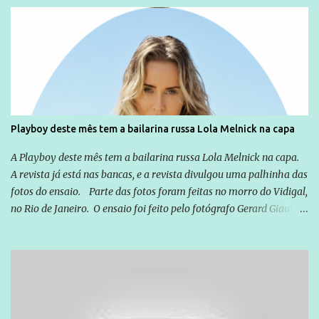
relação a todos os que foram citados, incluindo a sociedade que a
Globo manteve com o Grupo Odebrecht, citada na delação de
Emílio Odebrecht. Lula sempre atuou para promover o Brasil no
exterior, e não para promover determinadas empresas ou
empresários" Assina a nota o advogado Cristiano Zanin Martins
Playboy deste mês tem a bailarina russa Lola Melnick na capa
A Playboy deste mês tem a bailarina russa Lola Melnick na capa.
A revista já está nas bancas, e a revista divulgou uma palhinha das
fotos do ensaio. Parte das fotos foram feitas no morro do Vidigal,
no Rio de Janeiro. O ensaio foi feito pelo fotógrafo Gerard Giaume
e também contou com a praia da Joatinga como locação. Playboy
divulga capa e primeiras fotos de Lola Melnick - @aredacao