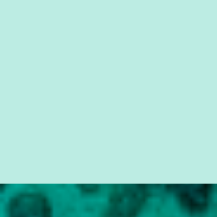
cidadão brasileiro não precisa só ser informado sobre operações
da Lava Jato, Reformas que podem retirar ou não direitos, ou
quem vai ser preso ou não; é preciso levar até as pessoas, do mais
simples ao mais burguês, o que diz a nossa Constituição, quais são
seus direitos e deveres em ...