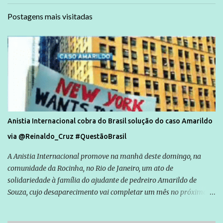
Postagens mais visitadas
Anistia Internacional cobra do Brasil solução do caso Amarildo
via @Reinaldo_Cruz #QuestãoBrasil
A Anistia Internacional promove na manhã deste domingo, na
comunidade da Rocinha, no Rio de Janeiro, um ato de
solidariedade à família do ajudante de pedreiro Amarildo de
Souza, cujo desaparecimento vai completar um mês no próximo
dia 14. Amarildo desapareceu quando foi levado por policiais da
Unidade de Polícia Pacificadora (UPP) da Rocinha. A assessora de