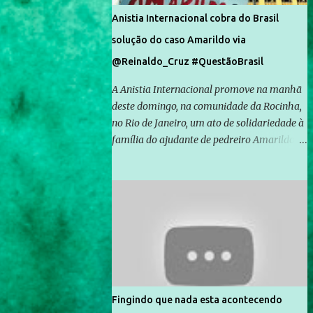
Anistia Internacional cobra do Brasil
solução do caso Amarildo via
@Reinaldo_Cruz #QuestãoBrasil
A Anistia Internacional promove na manhã
deste domingo, na comunidade da Rocinha,
no Rio de Janeiro, um ato de solidariedade à
família do ajudante de pedreiro Amarildo de
Souza, cujo desaparecimento vai completar
um mês no próximo dia 14. Amarildo
desapareceu quando foi levado por policiais
da Unidade de Polícia Pacificadora (UPP) da
Rocinha. A assessora de Direitos Humanos
da Anistia Internacional, Renata Neder, disse
à Agência Brasil que ações e atividades de
mobilização são feitas normalmente pela
organização não governamental. As ações
Fingindo que nada esta acontecendo
de solidariedade são promovidas em apoio