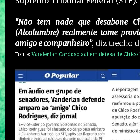
Supremo Tribunal Federal (STF).
“Não tem nada que desabone Chi
(Alcolumbre) realmente tome provi
amigo e companheiro”
, diz trecho
Fonte:
Vanderlan Cardoso sai em defesa de Chico