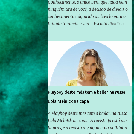
Conhecimento, o único bem que nada nem
ninguém tira de você, a decisão de dividir o
conhecimento adquirido ou leva lo para o
túmulo também é sua... Escolhi dividir o
pouco que aprendi com o mundo, ou pelo
menos criar mecanismos que possibilitem
mais e mais pessoas terem acesso a
educação e ao conhecimento. Não sou
Professor, a mais nobre das profissões, mas
tento ser um empreendedor da
comunicação, que além de informação
cotidiana, corriqueira e cada vez mais
preocupantes, do tipo que você já esta
Playboy deste mês tem a bailarina russa
acostumado a ver neste espaço, vou
Lola Melnick na capa
trabalhar a ideia que possibilite distribuir
não só informações, mas que gere de forma
A Playboy deste mês tem a bailarina russa
consistente a riqueza do conhecimento...
Lola Melnick na capa. A revista já está nas
Exemplo: o cidadão brasileiro não precisa só
bancas, e a revista divulgou uma palhinha
ser informado sobre operações da Lava Jato,