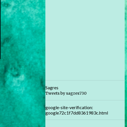
Sagres
Tweets by sagres730
google-site-verification:
google72c1f7dd8361983c.html