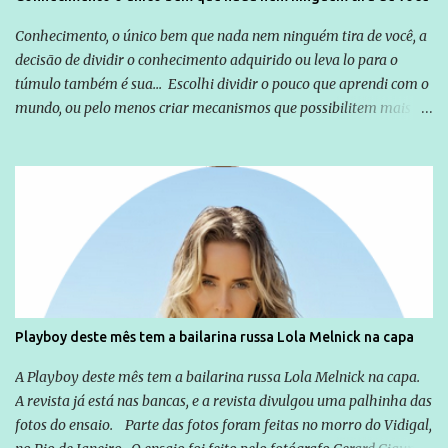
Conhecimento, o único bem que nada nem ninguém tira de você, a
decisão de dividir o conhecimento adquirido ou leva lo para o
túmulo também é sua... Escolhi dividir o pouco que aprendi com o
mundo, ou pelo menos criar mecanismos que possibilitem mais e
mais pessoas terem acesso a educação e ao conhecimento. Não
sou Professor, a mais nobre das profissões, mas tento ser um
empreendedor da comunicação, que além de informação
cotidiana, corriqueira e cada vez mais preocupantes, do tipo que
você já esta acostumado a ver neste espaço, vou trabalhar a ideia
que possibilite distribuir não só informações, mas que gere de
forma consistente a riqueza do conhecimento... Exemplo: o
cidadão brasileiro não precisa só ser informado sobre operações
da Lava Jato, Reformas que podem retirar ou não direitos, ou
Playboy deste mês tem a bailarina russa Lola Melnick na capa
quem vai ser preso ou não; é preciso levar até as pessoas, do mais
simples ao mais burguês, o que diz a nossa Constituição, quais são
A Playboy deste mês tem a bailarina russa Lola Melnick na capa.
seus direitos e deveres em ...
A revista já está nas bancas, e a revista divulgou uma palhinha das
fotos do ensaio. Parte das fotos foram feitas no morro do Vidigal,