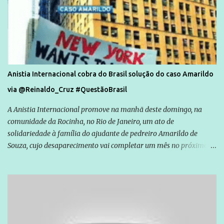
Anistia Internacional cobra do Brasil solução do caso Amarildo
via @Reinaldo_Cruz #QuestãoBrasil
A Anistia Internacional promove na manhã deste domingo, na
comunidade da Rocinha, no Rio de Janeiro, um ato de
solidariedade à família do ajudante de pedreiro Amarildo de
Souza, cujo desaparecimento vai completar um mês no próximo
dia 14. Amarildo desapareceu quando foi levado por policiais da
Unidade de Polícia Pacificadora (UPP) da Rocinha. A assessora de
Direitos Humanos da Anistia Internacional, Renata Neder, disse à
Agência Brasil que ações e atividades de mobilização são feitas
normalmente pela organização não governamental. As ações de
solidariedade são promovidas em apoio a famílias ou pessoas que