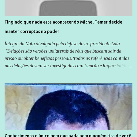
são vítimas de violência, estão em situação de risco ou têm seus
direitos violados. Leia mais: Anistia Internacional cobra do Brasil
solução do caso Amarildo - Terra Brasil
Fingindo que nada esta acontecendo Michel Temer decide
manter corruptos no poder
Íntegra da Nota divulgada pela defesa do ex-presidente Lula
"Delações são versões unilaterais de réus que buscam sair da
prisão ou obter benefícios pessoais. Todas as referências contidas
nas delações devem ser investigadas com isenção e imparcialidade
não apenas em relação ao ex-Presidente Lula, mas também em
relação a todos os que foram citados, incluindo a sociedade que a
Globo manteve com o Grupo Odebrecht, citada na delação de
Emílio Odebrecht. Lula sempre atuou para promover o Brasil no
exterior, e não para promover determinadas empresas ou
empresários" Assina a nota o advogado Cristiano Zanin Martins
Conhecimento o único bem que nada nem ninguém tira de você