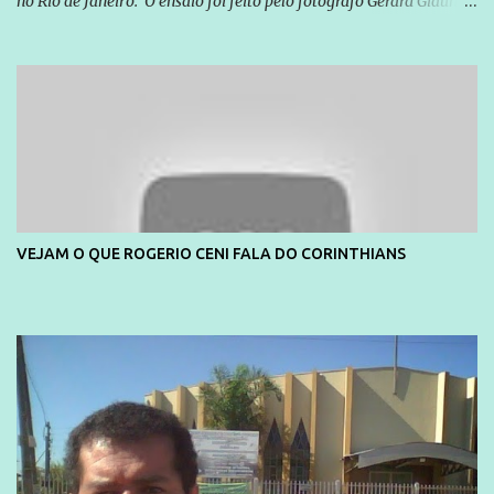
no Rio de Janeiro. O ensaio foi feito pelo fotógrafo Gerard Giaume
e também contou com a praia da Joatinga como locação. Playboy
divulga capa e primeiras fotos de Lola Melnick - @aredacao
VEJAM O QUE ROGERIO CENI FALA DO CORINTHIANS