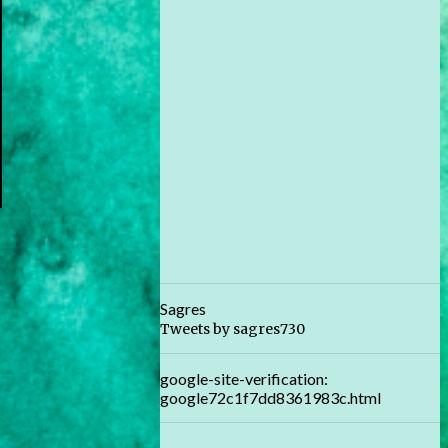
Sagres
Tweets by sagres730
google-site-verification:
google72c1f7dd8361983c.html