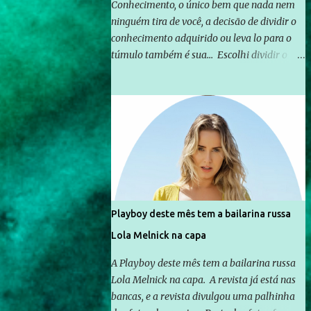
Conhecimento, o único bem que nada nem
ninguém tira de você, a decisão de dividir o
conhecimento adquirido ou leva lo para o
túmulo também é sua... Escolhi dividir o
pouco que aprendi com o mundo, ou pelo
menos criar mecanismos que possibilitem
mais e mais pessoas terem acesso a
educação e ao conhecimento. Não sou
Professor, a mais nobre das profissões, mas
tento ser um empreendedor da
comunicação, que além de informação
cotidiana, corriqueira e cada vez mais
preocupantes, do tipo que você já esta
Playboy deste mês tem a bailarina russa
acostumado a ver neste espaço, vou
Lola Melnick na capa
trabalhar a ideia que possibilite distribuir
não só informações, mas que gere de forma
A Playboy deste mês tem a bailarina russa
consistente a riqueza do conhecimento...
Lola Melnick na capa. A revista já está nas
Exemplo: o cidadão brasileiro não precisa só
bancas, e a revista divulgou uma palhinha
ser informado sobre operações da Lava Jato,