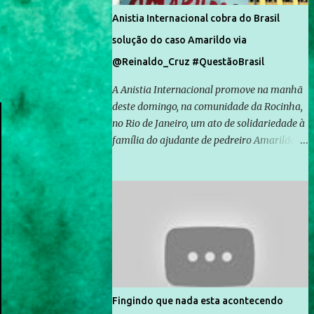
Anistia Internacional cobra do Brasil
solução do caso Amarildo via
@Reinaldo_Cruz #QuestãoBrasil
A Anistia Internacional promove na manhã
deste domingo, na comunidade da Rocinha,
no Rio de Janeiro, um ato de solidariedade à
família do ajudante de pedreiro Amarildo de
Souza, cujo desaparecimento vai completar
um mês no próximo dia 14. Amarildo
desapareceu quando foi levado por policiais
da Unidade de Polícia Pacificadora (UPP) da
Rocinha. A assessora de Direitos Humanos
da Anistia Internacional, Renata Neder, disse
à Agência Brasil que ações e atividades de
mobilização são feitas normalmente pela
organização não governamental. As ações
Fingindo que nada esta acontecendo
de solidariedade são promovidas em apoio