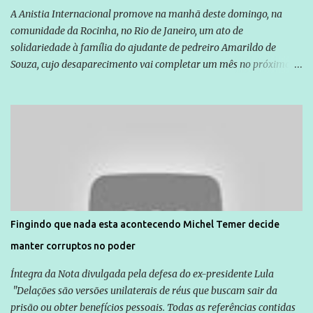
A Anistia Internacional promove na manhã deste domingo, na
comunidade da Rocinha, no Rio de Janeiro, um ato de
solidariedade à família do ajudante de pedreiro Amarildo de
Souza, cujo desaparecimento vai completar um mês no próximo
dia 14. Amarildo desapareceu quando foi levado por policiais da
Unidade de Polícia Pacificadora (UPP) da Rocinha. A assessora de
Direitos Humanos da Anistia Internacional, Renata Neder, disse à
Agência Brasil que ações e atividades de mobilização são feitas
normalmente pela organização não governamental. As ações de
solidariedade são promovidas em apoio a famílias ou pessoas que
são vítimas de violência, estão em situação de risco ou têm seus
direitos violados. Leia mais: Anistia Internacional cobra do Brasil
solução do caso Amarildo - Terra Brasil
Fingindo que nada esta acontecendo Michel Temer decide
manter corruptos no poder
Íntegra da Nota divulgada pela defesa do ex-presidente Lula
"Delações são versões unilaterais de réus que buscam sair da
prisão ou obter benefícios pessoais. Todas as referências contidas