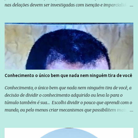
nas delações devem ser investigadas com isenção e imparcialidade
não apenas em relação ao ex-Presidente Lula, mas também em
relação a todos os que foram citados, incluindo a sociedade que a
Globo manteve com o Grupo Odebrecht, citada na delação de
Emílio Odebrecht. Lula sempre atuou para promover o Brasil no
exterior, e não para promover determinadas empresas ou
empresários" Assina a nota o advogado Cristiano Zanin Martins
Conhecimento o único bem que nada nem ninguém tira de você
Conhecimento, o único bem que nada nem ninguém tira de você, a
decisão de dividir o conhecimento adquirido ou leva lo para o
túmulo também é sua... Escolhi dividir o pouco que aprendi com o
mundo, ou pelo menos criar mecanismos que possibilitem mais e
mais pessoas terem acesso a educação e ao conhecimento. Não
sou Professor, a mais nobre das profissões, mas tento ser um
empreendedor da comunicação, que além de informação