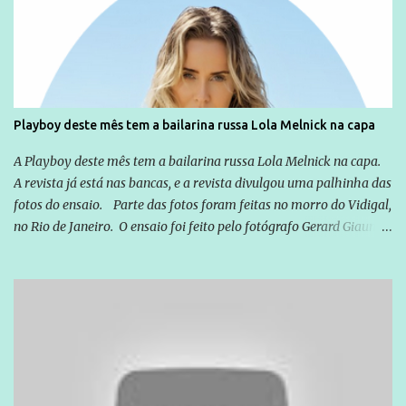
cotidiana, corriqueira e cada vez mais preocupantes, do tipo que
você já esta acostumado a ver neste espaço, vou trabalhar a ideia
que possibilite distribuir não só informações, mas que gere de
forma consistente a riqueza do conhecimento... Exemplo: o
cidadão brasileiro não precisa só ser informado sobre operações
da Lava Jato, Reformas que podem retirar ou não direitos, ou
Playboy deste mês tem a bailarina russa Lola Melnick na capa
quem vai ser preso ou não; é preciso levar até as pessoas, do mais
simples ao mais burguês, o que diz a nossa Constituição, quais são
A Playboy deste mês tem a bailarina russa Lola Melnick na capa.
seus direitos e deveres em ...
A revista já está nas bancas, e a revista divulgou uma palhinha das
fotos do ensaio. Parte das fotos foram feitas no morro do Vidigal,
no Rio de Janeiro. O ensaio foi feito pelo fotógrafo Gerard Giaume
e também contou com a praia da Joatinga como locação. Playboy
divulga capa e primeiras fotos de Lola Melnick - @aredacao