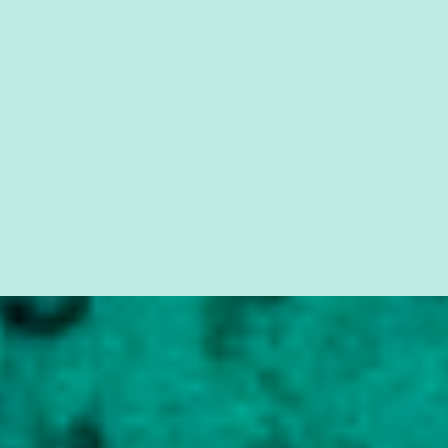
simples ao mais burguês, o que diz a nossa Constituição, quais são
seus direitos e deveres em ...