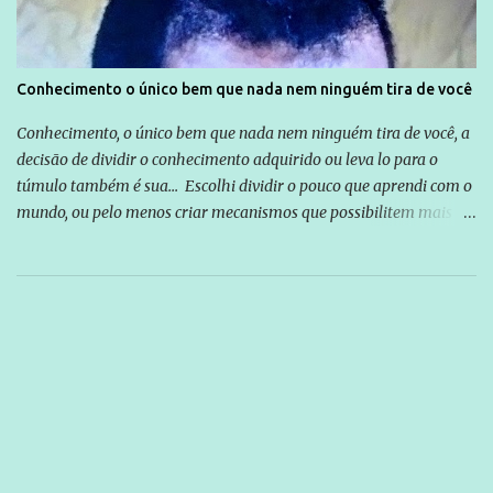
Conhecimento o único bem que nada nem ninguém tira de você
Conhecimento, o único bem que nada nem ninguém tira de você, a
decisão de dividir o conhecimento adquirido ou leva lo para o
túmulo também é sua... Escolhi dividir o pouco que aprendi com o
mundo, ou pelo menos criar mecanismos que possibilitem mais e
mais pessoas terem acesso a educação e ao conhecimento. Não
sou Professor, a mais nobre das profissões, mas tento ser um
empreendedor da comunicação, que além de informação
cotidiana, corriqueira e cada vez mais preocupantes, do tipo que
você já esta acostumado a ver neste espaço, vou trabalhar a ideia
que possibilite distribuir não só informações, mas que gere de
forma consistente a riqueza do conhecimento... Exemplo: o
cidadão brasileiro não precisa só ser informado sobre operações
da Lava Jato, Reformas que podem retirar ou não direitos, ou
quem vai ser preso ou não; é preciso levar até as pessoas, do mais