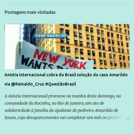
Postagens mais visitadas
Anistia Internacional cobra do Brasil solução do caso Amarildo
via @Reinaldo_Cruz #QuestãoBrasil
A Anistia Internacional promove na manhã deste domingo, na
comunidade da Rocinha, no Rio de Janeiro, um ato de
solidariedade à família do ajudante de pedreiro Amarildo de
Souza, cujo desaparecimento vai completar um mês no próximo
dia 14. Amarildo desapareceu quando foi levado por policiais da
Unidade de Polícia Pacificadora (UPP) da Rocinha. A assessora de