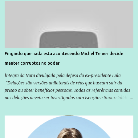
Direitos Humanos da Anistia Internacional, Renata Neder, disse à
Agência Brasil que ações e atividades de mobilização são feitas
normalmente pela organização não governamental. As ações de
solidariedade são promovidas em apoio a famílias ou pessoas que
são vítimas de violência, estão em situação de risco ou têm seus
direitos violados. Leia mais: Anistia Internacional cobra do Brasil
solução do caso Amarildo - Terra Brasil
Fingindo que nada esta acontecendo Michel Temer decide
manter corruptos no poder
Íntegra da Nota divulgada pela defesa do ex-presidente Lula
"Delações são versões unilaterais de réus que buscam sair da
prisão ou obter benefícios pessoais. Todas as referências contidas
nas delações devem ser investigadas com isenção e imparcialidade
não apenas em relação ao ex-Presidente Lula, mas também em
relação a todos os que foram citados, incluindo a sociedade que a
Globo manteve com o Grupo Odebrecht, citada na delação de
Emílio Odebrecht. Lula sempre atuou para promover o Brasil no
exterior, e não para promover determinadas empresas ou