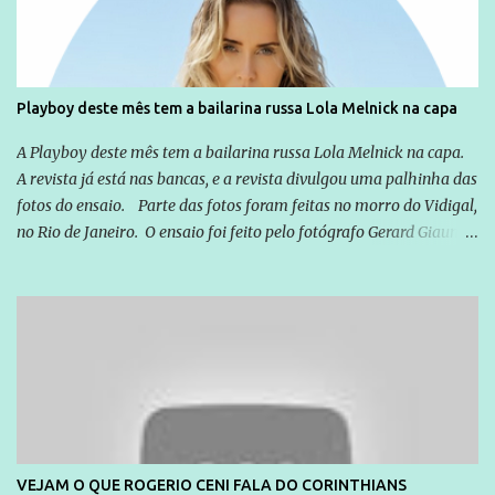
empresários" Assina a nota o advogado Cristiano Zanin Martins
Playboy deste mês tem a bailarina russa Lola Melnick na capa
A Playboy deste mês tem a bailarina russa Lola Melnick na capa.
A revista já está nas bancas, e a revista divulgou uma palhinha das
fotos do ensaio. Parte das fotos foram feitas no morro do Vidigal,
no Rio de Janeiro. O ensaio foi feito pelo fotógrafo Gerard Giaume
e também contou com a praia da Joatinga como locação. Playboy
divulga capa e primeiras fotos de Lola Melnick - @aredacao
VEJAM O QUE ROGERIO CENI FALA DO CORINTHIANS