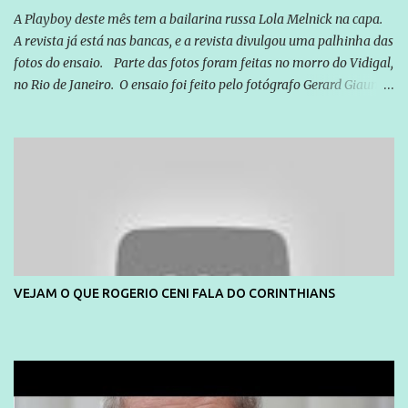
A Playboy deste mês tem a bailarina russa Lola Melnick na capa.
A revista já está nas bancas, e a revista divulgou uma palhinha das
fotos do ensaio. Parte das fotos foram feitas no morro do Vidigal,
no Rio de Janeiro. O ensaio foi feito pelo fotógrafo Gerard Giaume
e também contou com a praia da Joatinga como locação. Playboy
divulga capa e primeiras fotos de Lola Melnick - @aredacao
VEJAM O QUE ROGERIO CENI FALA DO CORINTHIANS