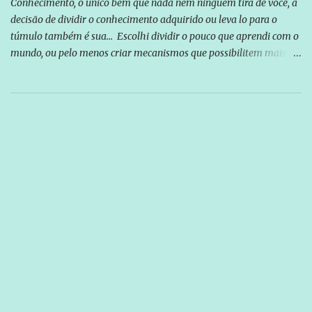
Conhecimento, o único bem que nada nem ninguém tira de você, a
decisão de dividir o conhecimento adquirido ou leva lo para o
túmulo também é sua... Escolhi dividir o pouco que aprendi com o
mundo, ou pelo menos criar mecanismos que possibilitem mais e
mais pessoas terem acesso a educação e ao conhecimento. Não
sou Professor, a mais nobre das profissões, mas tento ser um
empreendedor da comunicação, que além de informação
cotidiana, corriqueira e cada vez mais preocupantes, do tipo que
você já esta acostumado a ver neste espaço, vou trabalhar a ideia
que possibilite distribuir não só informações, mas que gere de
forma consistente a riqueza do conhecimento... Exemplo: o
cidadão brasileiro não precisa só ser informado sobre operações
da Lava Jato, Reformas que podem retirar ou não direitos, ou
quem vai ser preso ou não; é preciso levar até as pessoas, do mais
simples ao mais burguês, o que diz a nossa Constituição, quais são
seus direitos e deveres em ...