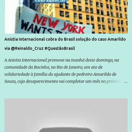
Anistia Internacional cobra do Brasil solução do caso Amarildo
via @Reinaldo_Cruz #QuestãoBrasil
A Anistia Internacional promove na manhã deste domingo, na
comunidade da Rocinha, no Rio de Janeiro, um ato de
solidariedade à família do ajudante de pedreiro Amarildo de
Souza, cujo desaparecimento vai completar um mês no próximo
dia 14. Amarildo desapareceu quando foi levado por policiais da
Unidade de Polícia Pacificadora (UPP) da Rocinha. A assessora de
Direitos Humanos da Anistia Internacional, Renata Neder, disse à
Agência Brasil que ações e atividades de mobilização são feitas
normalmente pela organização não governamental. As ações de
solidariedade são promovidas em apoio a famílias ou pessoas que
são vítimas de violência, estão em situação de risco ou têm seus