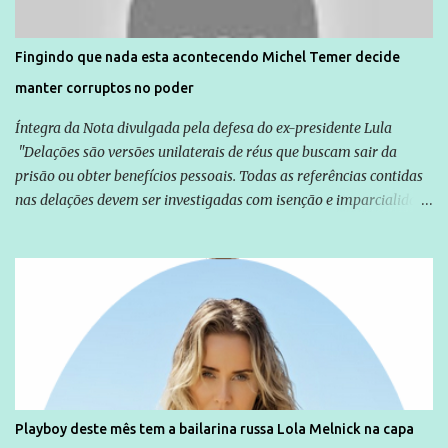
direitos violados. Leia mais: Anistia Internacional cobra do Brasil
solução do caso Amarildo - Terra Brasil
Fingindo que nada esta acontecendo Michel Temer decide
manter corruptos no poder
Íntegra da Nota divulgada pela defesa do ex-presidente Lula
"Delações são versões unilaterais de réus que buscam sair da
prisão ou obter benefícios pessoais. Todas as referências contidas
nas delações devem ser investigadas com isenção e imparcialidade
não apenas em relação ao ex-Presidente Lula, mas também em
relação a todos os que foram citados, incluindo a sociedade que a
Globo manteve com o Grupo Odebrecht, citada na delação de
Emílio Odebrecht. Lula sempre atuou para promover o Brasil no
exterior, e não para promover determinadas empresas ou
empresários" Assina a nota o advogado Cristiano Zanin Martins
Playboy deste mês tem a bailarina russa Lola Melnick na capa