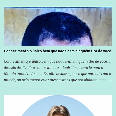
relação a todos os que foram citados, incluindo a sociedade que a
Globo manteve com o Grupo Odebrecht, citada na delação de
Emílio Odebrecht. Lula sempre atuou para promover o Brasil no
exterior, e não para promover determinadas empresas ou
empresários" Assina a nota o advogado Cristiano Zanin Martins
Conhecimento o único bem que nada nem ninguém tira de você
Conhecimento, o único bem que nada nem ninguém tira de você, a
decisão de dividir o conhecimento adquirido ou leva lo para o
túmulo também é sua... Escolhi dividir o pouco que aprendi com o
mundo, ou pelo menos criar mecanismos que possibilitem mais e
mais pessoas terem acesso a educação e ao conhecimento. Não
sou Professor, a mais nobre das profissões, mas tento ser um
empreendedor da comunicação, que além de informação
cotidiana, corriqueira e cada vez mais preocupantes, do tipo que
você já esta acostumado a ver neste espaço, vou trabalhar a ideia