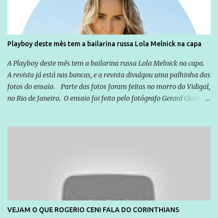
que possibilite distribuir não só informações, mas que gere de
forma consistente a riqueza do conhecimento... Exemplo: o
cidadão brasileiro não precisa só ser informado sobre operações
da Lava Jato, Reformas que podem retirar ou não direitos, ou
Playboy deste mês tem a bailarina russa Lola Melnick na capa
quem vai ser preso ou não; é preciso levar até as pessoas, do mais
simples ao mais burguês, o que diz a nossa Constituição, quais são
A Playboy deste mês tem a bailarina russa Lola Melnick na capa.
seus direitos e deveres em ...
A revista já está nas bancas, e a revista divulgou uma palhinha das
fotos do ensaio. Parte das fotos foram feitas no morro do Vidigal,
no Rio de Janeiro. O ensaio foi feito pelo fotógrafo Gerard Giaume
e também contou com a praia da Joatinga como locação. Playboy
divulga capa e primeiras fotos de Lola Melnick - @aredacao
VEJAM O QUE ROGERIO CENI FALA DO CORINTHIANS