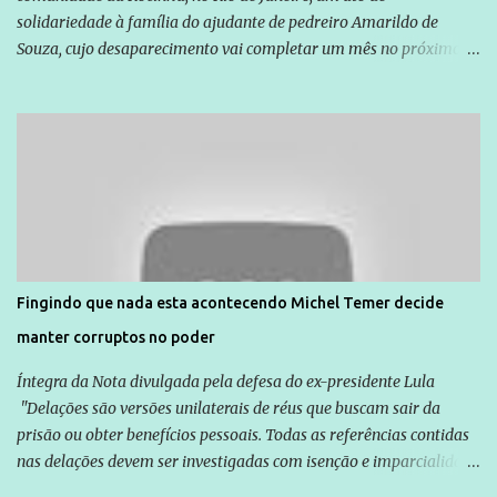
solidariedade à família do ajudante de pedreiro Amarildo de
Souza, cujo desaparecimento vai completar um mês no próximo
dia 14. Amarildo desapareceu quando foi levado por policiais da
Unidade de Polícia Pacificadora (UPP) da Rocinha. A assessora de
Direitos Humanos da Anistia Internacional, Renata Neder, disse à
Agência Brasil que ações e atividades de mobilização são feitas
normalmente pela organização não governamental. As ações de
solidariedade são promovidas em apoio a famílias ou pessoas que
são vítimas de violência, estão em situação de risco ou têm seus
direitos violados. Leia mais: Anistia Internacional cobra do Brasil
solução do caso Amarildo - Terra Brasil
Fingindo que nada esta acontecendo Michel Temer decide
manter corruptos no poder
Íntegra da Nota divulgada pela defesa do ex-presidente Lula
"Delações são versões unilaterais de réus que buscam sair da
prisão ou obter benefícios pessoais. Todas as referências contidas
nas delações devem ser investigadas com isenção e imparcialidade
não apenas em relação ao ex-Presidente Lula, mas também em