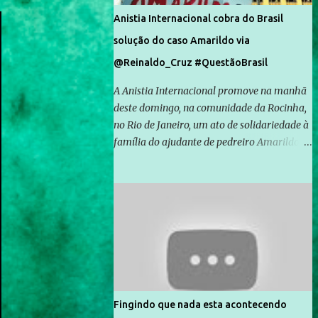
Anistia Internacional cobra do Brasil
solução do caso Amarildo via
@Reinaldo_Cruz #QuestãoBrasil
A Anistia Internacional promove na manhã
deste domingo, na comunidade da Rocinha,
no Rio de Janeiro, um ato de solidariedade à
família do ajudante de pedreiro Amarildo de
Souza, cujo desaparecimento vai completar
um mês no próximo dia 14. Amarildo
desapareceu quando foi levado por policiais
da Unidade de Polícia Pacificadora (UPP) da
Rocinha. A assessora de Direitos Humanos
da Anistia Internacional, Renata Neder, disse
à Agência Brasil que ações e atividades de
mobilização são feitas normalmente pela
organização não governamental. As ações
Fingindo que nada esta acontecendo
de solidariedade são promovidas em apoio