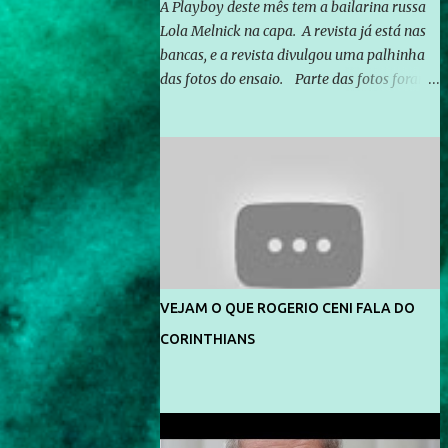
A Playboy deste mês tem a bailarina russa
Lola Melnick na capa. A revista já está nas
bancas, e a revista divulgou uma palhinha
das fotos do ensaio. Parte das fotos foram
feitas no morro do Vidigal, no Rio de
Janeiro. O ensaio foi feito pelo fotógrafo
Gerard Giaume e também contou com a
praia da Joatinga como locação. Playboy
divulga capa e primeiras fotos de Lola
Melnick - @aredacao
VEJAM O QUE ROGERIO CENI FALA DO
CORINTHIANS