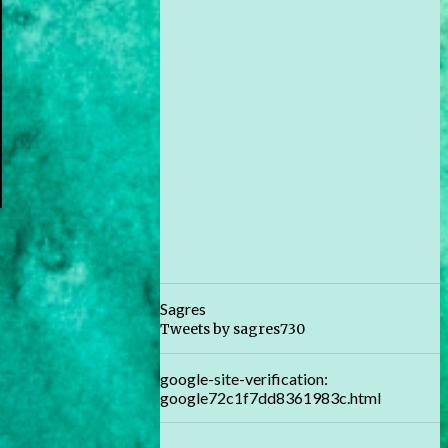
Sagres
Tweets by sagres730
google-site-verification:
google72c1f7dd8361983c.html