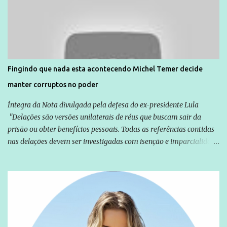
Agência Brasil que ações e atividades de mobilização são feitas
normalmente pela organização não governamental. As ações de
solidariedade são promovidas em apoio a famílias ou pessoas que
são vítimas de violência, estão em situação de risco ou têm seus
direitos violados. Leia mais: Anistia Internacional cobra do Brasil
solução do caso Amarildo - Terra Brasil
Fingindo que nada esta acontecendo Michel Temer decide
manter corruptos no poder
Íntegra da Nota divulgada pela defesa do ex-presidente Lula
"Delações são versões unilaterais de réus que buscam sair da
prisão ou obter benefícios pessoais. Todas as referências contidas
nas delações devem ser investigadas com isenção e imparcialidade
não apenas em relação ao ex-Presidente Lula, mas também em
relação a todos os que foram citados, incluindo a sociedade que a
Globo manteve com o Grupo Odebrecht, citada na delação de
Emílio Odebrecht. Lula sempre atuou para promover o Brasil no
exterior, e não para promover determinadas empresas ou
empresários" Assina a nota o advogado Cristiano Zanin Martins