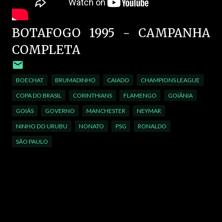
BOTAFOGO 1995 - CAMPANHA
COMPLETA
BOECHAT
BRUMADINHO
CAIADO
CHAMPIONS LEAGUE
COPA DO BRASIL
CORINTHIANS
FLAMENGO
GOIÂNIA
GOIÁS
GOVERNO
MANCHESTER
NEYMAR
NINHO DO URUBU
NONATO
PSG
RONALDO
SÃO PAULO
C