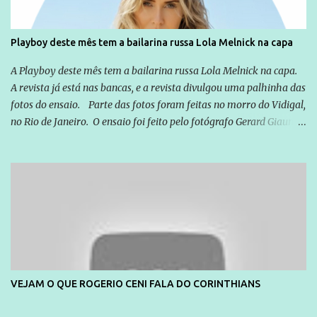
Playboy deste mês tem a bailarina russa Lola Melnick na capa
A Playboy deste mês tem a bailarina russa Lola Melnick na capa.
A revista já está nas bancas, e a revista divulgou uma palhinha das
fotos do ensaio. Parte das fotos foram feitas no morro do Vidigal,
no Rio de Janeiro. O ensaio foi feito pelo fotógrafo Gerard Giaume
e também contou com a praia da Joatinga como locação. Playboy
divulga capa e primeiras fotos de Lola Melnick - @aredacao
VEJAM O QUE ROGERIO CENI FALA DO CORINTHIANS