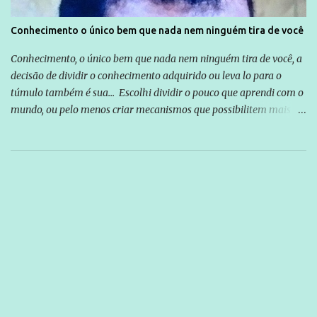
Conhecimento o único bem que nada nem ninguém tira de você
Conhecimento, o único bem que nada nem ninguém tira de você, a
decisão de dividir o conhecimento adquirido ou leva lo para o
túmulo também é sua... Escolhi dividir o pouco que aprendi com o
mundo, ou pelo menos criar mecanismos que possibilitem mais e
mais pessoas terem acesso a educação e ao conhecimento. Não
sou Professor, a mais nobre das profissões, mas tento ser um
empreendedor da comunicação, que além de informação
cotidiana, corriqueira e cada vez mais preocupantes, do tipo que
você já esta acostumado a ver neste espaço, vou trabalhar a ideia
que possibilite distribuir não só informações, mas que gere de
forma consistente a riqueza do conhecimento... Exemplo: o
cidadão brasileiro não precisa só ser informado sobre operações
da Lava Jato, Reformas que podem retirar ou não direitos, ou
quem vai ser preso ou não; é preciso levar até as pessoas, do mais
simples ao mais burguês, o que diz a nossa Constituição, quais são
seus direitos e deveres em ...