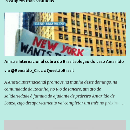
Postagens mais visitadas
Anistia Internacional cobra do Brasil solução do caso Amarildo
via @Reinaldo_Cruz #QuestãoBrasil
A Anistia Internacional promove na manhã deste domingo, na
comunidade da Rocinha, no Rio de Janeiro, um ato de
solidariedade à família do ajudante de pedreiro Amarildo de
Souza, cujo desaparecimento vai completar um mês no próximo
dia 14. Amarildo desapareceu quando foi levado por policiais da
Unidade de Polícia Pacificadora (UPP) da Rocinha. A assessora de
Direitos Humanos da Anistia Internacional, Renata Neder, disse à