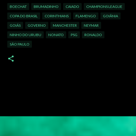
BOECHAT
BRUMADINHO
CAIADO
CHAMPIONS LEAGUE
COPA DO BRASIL
CORINTHIANS
FLAMENGO
GOIÂNIA
GOIÁS
GOVERNO
MANCHESTER
NEYMAR
NINHO DO URUBU
NONATO
PSG
RONALDO
SÃO PAULO
C
o
m
e
n
t