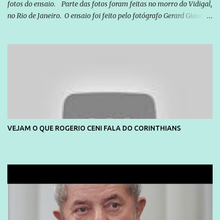
fotos do ensaio. Parte das fotos foram feitas no morro do Vidigal,
no Rio de Janeiro. O ensaio foi feito pelo fotógrafo Gerard Giaume
e também contou com a praia da Joatinga como locação. Playboy
divulga capa e primeiras fotos de Lola Melnick - @aredacao
VEJAM O QUE ROGERIO CENI FALA DO CORINTHIANS