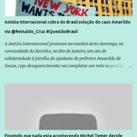
Anistia Internacional cobra do Brasil solução do caso Amarildo
via @Reinaldo_Cruz #QuestãoBrasil
A Anistia Internacional promove na manhã deste domingo, na
comunidade da Rocinha, no Rio de Janeiro, um ato de
solidariedade à família do ajudante de pedreiro Amarildo de
Souza, cujo desaparecimento vai completar um mês no próximo
dia 14. Amarildo desapareceu quando foi levado por policiais da
Unidade de Polícia Pacificadora (UPP) da Rocinha. A assessora de
Direitos Humanos da Anistia Internacional, Renata Neder, disse à
Agência Brasil que ações e atividades de mobilização são feitas
normalmente pela organização não governamental. As ações de
solidariedade são promovidas em apoio a famílias ou pessoas que
são vítimas de violência, estão em situação de risco ou têm seus
direitos violados. Leia mais: Anistia Internacional cobra do Brasil
solução do caso Amarildo - Terra Brasil
Fingindo que nada esta acontecendo Michel Temer decide