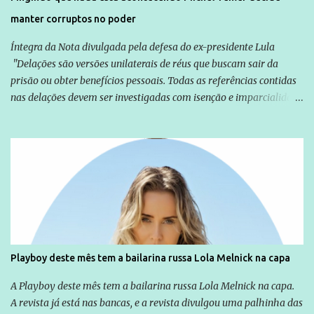
manter corruptos no poder
Íntegra da Nota divulgada pela defesa do ex-presidente Lula
"Delações são versões unilaterais de réus que buscam sair da
prisão ou obter benefícios pessoais. Todas as referências contidas
nas delações devem ser investigadas com isenção e imparcialidade
não apenas em relação ao ex-Presidente Lula, mas também em
relação a todos os que foram citados, incluindo a sociedade que a
Globo manteve com o Grupo Odebrecht, citada na delação de
Emílio Odebrecht. Lula sempre atuou para promover o Brasil no
exterior, e não para promover determinadas empresas ou
empresários" Assina a nota o advogado Cristiano Zanin Martins
Playboy deste mês tem a bailarina russa Lola Melnick na capa
A Playboy deste mês tem a bailarina russa Lola Melnick na capa.
A revista já está nas bancas, e a revista divulgou uma palhinha das