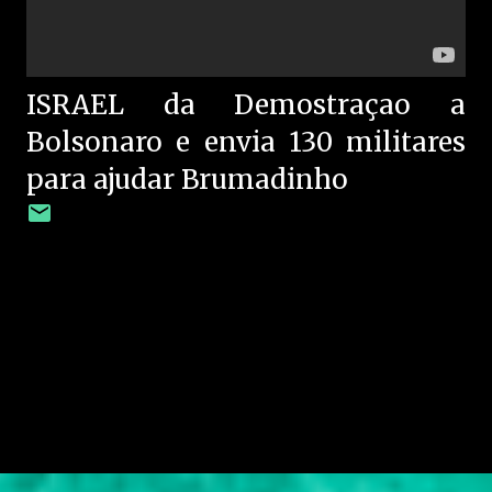
ISRAEL da Demostraçao a
Bolsonaro e envia 130 militares
para ajudar Brumadinho
C
o
m
e