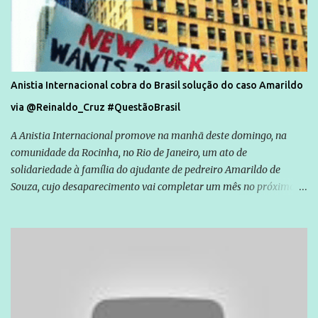
Anistia Internacional cobra do Brasil solução do caso Amarildo
via @Reinaldo_Cruz #QuestãoBrasil
A Anistia Internacional promove na manhã deste domingo, na
comunidade da Rocinha, no Rio de Janeiro, um ato de
solidariedade à família do ajudante de pedreiro Amarildo de
Souza, cujo desaparecimento vai completar um mês no próximo
dia 14. Amarildo desapareceu quando foi levado por policiais da
Unidade de Polícia Pacificadora (UPP) da Rocinha. A assessora de
Direitos Humanos da Anistia Internacional, Renata Neder, disse à
Agência Brasil que ações e atividades de mobilização são feitas
normalmente pela organização não governamental. As ações de
solidariedade são promovidas em apoio a famílias ou pessoas que
são vítimas de violência, estão em situação de risco ou têm seus