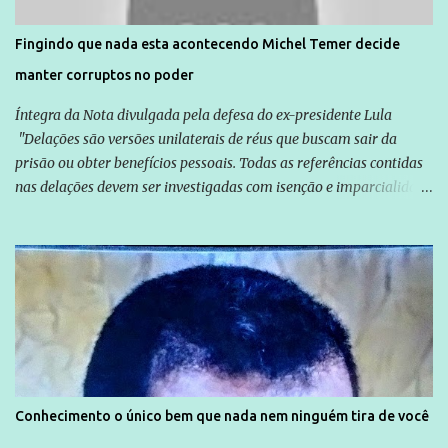
direitos violados. Leia mais: Anistia Internacional cobra do Brasil
solução do caso Amarildo - Terra Brasil
Fingindo que nada esta acontecendo Michel Temer decide
manter corruptos no poder
Íntegra da Nota divulgada pela defesa do ex-presidente Lula
"Delações são versões unilaterais de réus que buscam sair da
prisão ou obter benefícios pessoais. Todas as referências contidas
nas delações devem ser investigadas com isenção e imparcialidade
não apenas em relação ao ex-Presidente Lula, mas também em
relação a todos os que foram citados, incluindo a sociedade que a
Globo manteve com o Grupo Odebrecht, citada na delação de
Emílio Odebrecht. Lula sempre atuou para promover o Brasil no
exterior, e não para promover determinadas empresas ou
empresários" Assina a nota o advogado Cristiano Zanin Martins
Conhecimento o único bem que nada nem ninguém tira de você