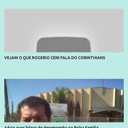
divulga capa e primeiras fotos de Lola Melnick - @aredacao
VEJAM O QUE ROGERIO CENI FALA DO CORINTHIANS
Aécio quer bônus de desempenho no Bolsa Família