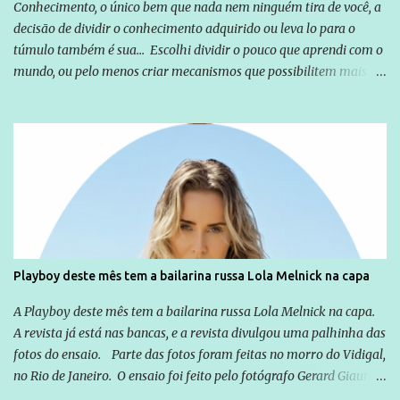
Conhecimento, o único bem que nada nem ninguém tira de você, a
decisão de dividir o conhecimento adquirido ou leva lo para o
túmulo também é sua... Escolhi dividir o pouco que aprendi com o
mundo, ou pelo menos criar mecanismos que possibilitem mais e
mais pessoas terem acesso a educação e ao conhecimento. Não
sou Professor, a mais nobre das profissões, mas tento ser um
empreendedor da comunicação, que além de informação
cotidiana, corriqueira e cada vez mais preocupantes, do tipo que
você já esta acostumado a ver neste espaço, vou trabalhar a ideia
que possibilite distribuir não só informações, mas que gere de
forma consistente a riqueza do conhecimento... Exemplo: o
cidadão brasileiro não precisa só ser informado sobre operações
da Lava Jato, Reformas que podem retirar ou não direitos, ou
Playboy deste mês tem a bailarina russa Lola Melnick na capa
quem vai ser preso ou não; é preciso levar até as pessoas, do mais
simples ao mais burguês, o que diz a nossa Constituição, quais são
A Playboy deste mês tem a bailarina russa Lola Melnick na capa.
seus direitos e deveres em ...
A revista já está nas bancas, e a revista divulgou uma palhinha das
fotos do ensaio. Parte das fotos foram feitas no morro do Vidigal,
no Rio de Janeiro. O ensaio foi feito pelo fotógrafo Gerard Giaume
e também contou com a praia da Joatinga como locação. Playboy