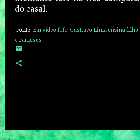
do casal.
Fonte:
Em vídeo fofo, Gusttavo Lima ensina filho 
e Famosos
C
o
m
e
n