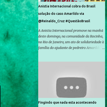
Anistia Internacional cobra do Brasil
solução do caso Amarildo via
@Reinaldo_Cruz #QuestãoBrasil
A Anistia Internacional promove na manhã
deste domingo, na comunidade da Rocinha,
no Rio de Janeiro, um ato de solidariedade à
família do ajudante de pedreiro Amarildo de
Souza, cujo desaparecimento vai completar
um mês no próximo dia 14. Amarildo
desapareceu quando foi levado por policiais
da Unidade de Polícia Pacificadora (UPP) da
Rocinha. A assessora de Direitos Humanos
da Anistia Internacional, Renata Neder, disse
à Agência Brasil que ações e atividades de
mobilização são feitas normalmente pela
organização não governamental. As ações
Fingindo que nada esta acontecendo
de solidariedade são promovidas em apoio