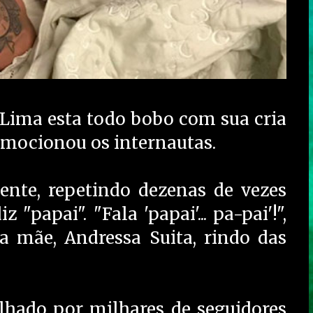
 Lima esta todo bobo com sua cria
 emocionou os internautas.
ente, repetindo dezenas de vezes
papai". "Fala 'papai'... pa-pai'!",
a mãe, Andressa Suita, rindo das
hado por milhares de seguidores