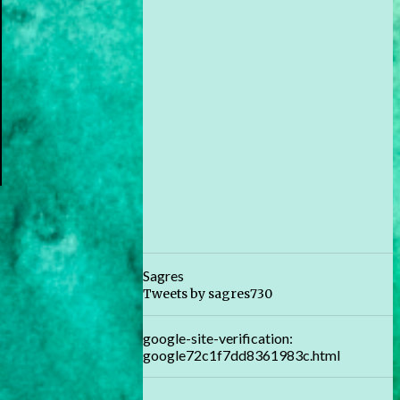
Sagres
Tweets by sagres730
google-site-verification:
google72c1f7dd8361983c.html