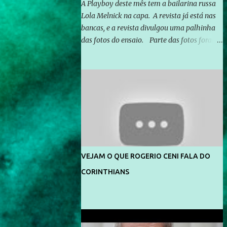
A Playboy deste mês tem a bailarina russa
Lola Melnick na capa. A revista já está nas
bancas, e a revista divulgou uma palhinha
das fotos do ensaio. Parte das fotos foram
feitas no morro do Vidigal, no Rio de
Janeiro. O ensaio foi feito pelo fotógrafo
Gerard Giaume e também contou com a
praia da Joatinga como locação. Playboy
divulga capa e primeiras fotos de Lola
Melnick - @aredacao
VEJAM O QUE ROGERIO CENI FALA DO
CORINTHIANS