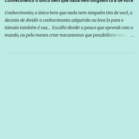
Conhecimento o único bem que nada nem ninguém tira de você
Conhecimento, o único bem que nada nem ninguém tira de você, a
decisão de dividir o conhecimento adquirido ou leva lo para o
túmulo também é sua... Escolhi dividir o pouco que aprendi com o
mundo, ou pelo menos criar mecanismos que possibilitem mais e
mais pessoas terem acesso a educação e ao conhecimento. Não
sou Professor, a mais nobre das profissões, mas tento ser um
empreendedor da comunicação, que além de informação
cotidiana, corriqueira e cada vez mais preocupantes, do tipo que
você já esta acostumado a ver neste espaço, vou trabalhar a ideia
que possibilite distribuir não só informações, mas que gere de
forma consistente a riqueza do conhecimento... Exemplo: o
cidadão brasileiro não precisa só ser informado sobre operações
da Lava Jato, Reformas que podem retirar ou não direitos, ou
quem vai ser preso ou não; é preciso levar até as pessoas, do mais
simples ao mais burguês, o que diz a nossa Constituição, quais são
seus direitos e deveres em ...