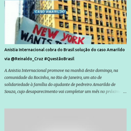
Anistia Internacional cobra do Brasil solução do caso Amarildo
via @Reinaldo_Cruz #QuestãoBrasil
A Anistia Internacional promove na manhã deste domingo, na
comunidade da Rocinha, no Rio de Janeiro, um ato de
solidariedade à família do ajudante de pedreiro Amarildo de
Souza, cujo desaparecimento vai completar um mês no próximo
dia 14. Amarildo desapareceu quando foi levado por policiais da
Unidade de Polícia Pacificadora (UPP) da Rocinha. A assessora de
Direitos Humanos da Anistia Internacional, Renata Neder, disse à
Agência Brasil que ações e atividades de mobilização são feitas
normalmente pela organização não governamental. As ações de