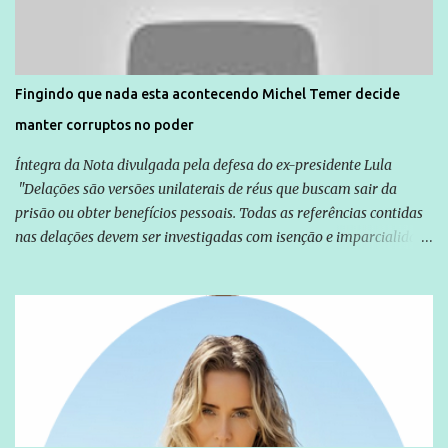
solidariedade são promovidas em apoio a famílias ou pessoas que
são vítimas de violência, estão em situação de risco ou têm seus
direitos violados. Leia mais: Anistia Internacional cobra do Brasil
solução do caso Amarildo - Terra Brasil
Fingindo que nada esta acontecendo Michel Temer decide
manter corruptos no poder
Íntegra da Nota divulgada pela defesa do ex-presidente Lula
"Delações são versões unilaterais de réus que buscam sair da
prisão ou obter benefícios pessoais. Todas as referências contidas
nas delações devem ser investigadas com isenção e imparcialidade
não apenas em relação ao ex-Presidente Lula, mas também em
relação a todos os que foram citados, incluindo a sociedade que a
Globo manteve com o Grupo Odebrecht, citada na delação de
Emílio Odebrecht. Lula sempre atuou para promover o Brasil no
exterior, e não para promover determinadas empresas ou
empresários" Assina a nota o advogado Cristiano Zanin Martins