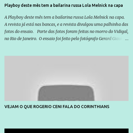
Playboy deste mês tem a bailarina russa Lola Melnick na capa
A Playboy deste mês tem a bailarina russa Lola Melnick na capa.
A revista já está nas bancas, e a revista divulgou uma palhinha das
fotos do ensaio. Parte das fotos foram feitas no morro do Vidigal,
no Rio de Janeiro. O ensaio foi feito pelo fotógrafo Gerard Giaume
e também contou com a praia da Joatinga como locação. Playboy
divulga capa e primeiras fotos de Lola Melnick - @aredacao
VEJAM O QUE ROGERIO CENI FALA DO CORINTHIANS