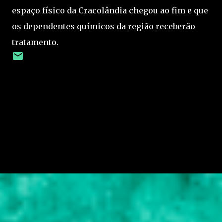
espaço físico da Cracolândia chegou ao fim e que
os dependentes químicos da região receberão
tratamento.
C
o
m
e
n
t
á