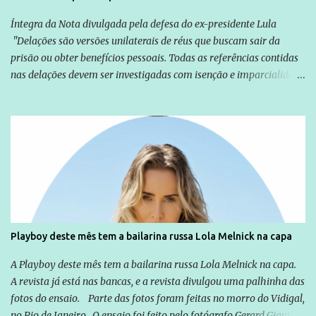
Íntegra da Nota divulgada pela defesa do ex-presidente Lula
"Delações são versões unilaterais de réus que buscam sair da
prisão ou obter benefícios pessoais. Todas as referências contidas
nas delações devem ser investigadas com isenção e imparcialidade
não apenas em relação ao ex-Presidente Lula, mas também em
relação a todos os que foram citados, incluindo a sociedade que a
Globo manteve com o Grupo Odebrecht, citada na delação de
Emílio Odebrecht. Lula sempre atuou para promover o Brasil no
exterior, e não para promover determinadas empresas ou
empresários" Assina a nota o advogado Cristiano Zanin Martins
Playboy deste mês tem a bailarina russa Lola Melnick na capa
A Playboy deste mês tem a bailarina russa Lola Melnick na capa.
A revista já está nas bancas, e a revista divulgou uma palhinha das
fotos do ensaio. Parte das fotos foram feitas no morro do Vidigal,
no Rio de Janeiro. O ensaio foi feito pelo fotógrafo Gerard Giaume