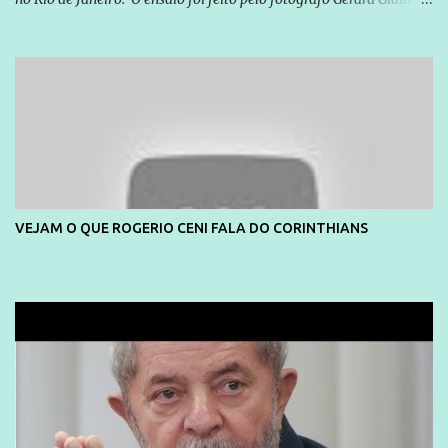
e também contou com a praia da Joatinga como locação. Playboy
divulga capa e primeiras fotos de Lola Melnick - @aredacao
VEJAM O QUE ROGERIO CENI FALA DO CORINTHIANS