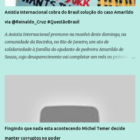
Anistia Internacional cobra do Brasil solução do caso Amarildo
via @Reinaldo_Cruz #QuestãoBrasil
A Anistia Internacional promove na manhã deste domingo, na
comunidade da Rocinha, no Rio de Janeiro, um ato de
solidariedade à família do ajudante de pedreiro Amarildo de
Souza, cujo desaparecimento vai completar um mês no próximo
dia 14. Amarildo desapareceu quando foi levado por policiais da
Unidade de Polícia Pacificadora (UPP) da Rocinha. A assessora de
Direitos Humanos da Anistia Internacional, Renata Neder, disse à
Agência Brasil que ações e atividades de mobilização são feitas
normalmente pela organização não governamental. As ações de
solidariedade são promovidas em apoio a famílias ou pessoas que
são vítimas de violência, estão em situação de risco ou têm seus
direitos violados. Leia mais: Anistia Internacional cobra do Brasil
solução do caso Amarildo - Terra Brasil
Fingindo que nada esta acontecendo Michel Temer decide
manter corruptos no poder