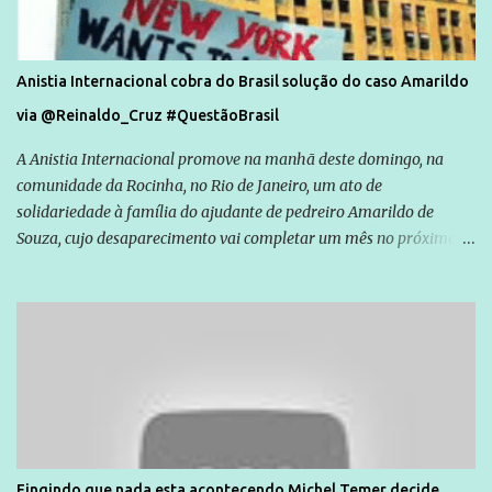
Anistia Internacional cobra do Brasil solução do caso Amarildo
via @Reinaldo_Cruz #QuestãoBrasil
A Anistia Internacional promove na manhã deste domingo, na
comunidade da Rocinha, no Rio de Janeiro, um ato de
solidariedade à família do ajudante de pedreiro Amarildo de
Souza, cujo desaparecimento vai completar um mês no próximo
dia 14. Amarildo desapareceu quando foi levado por policiais da
Unidade de Polícia Pacificadora (UPP) da Rocinha. A assessora de
Direitos Humanos da Anistia Internacional, Renata Neder, disse à
Agência Brasil que ações e atividades de mobilização são feitas
normalmente pela organização não governamental. As ações de
solidariedade são promovidas em apoio a famílias ou pessoas que
são vítimas de violência, estão em situação de risco ou têm seus
direitos violados. Leia mais: Anistia Internacional cobra do Brasil
solução do caso Amarildo - Terra Brasil
Fingindo que nada esta acontecendo Michel Temer decide