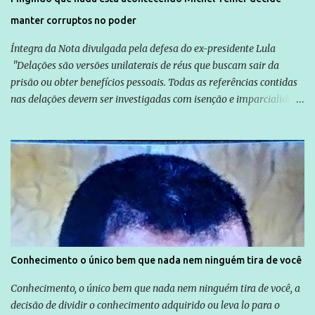
manter corruptos no poder
Íntegra da Nota divulgada pela defesa do ex-presidente Lula
"Delações são versões unilaterais de réus que buscam sair da
prisão ou obter benefícios pessoais. Todas as referências contidas
nas delações devem ser investigadas com isenção e imparcialidade
não apenas em relação ao ex-Presidente Lula, mas também em
relação a todos os que foram citados, incluindo a sociedade que a
Globo manteve com o Grupo Odebrecht, citada na delação de
Emílio Odebrecht. Lula sempre atuou para promover o Brasil no
exterior, e não para promover determinadas empresas ou
empresários" Assina a nota o advogado Cristiano Zanin Martins
Conhecimento o único bem que nada nem ninguém tira de você
Conhecimento, o único bem que nada nem ninguém tira de você, a
decisão de dividir o conhecimento adquirido ou leva lo para o