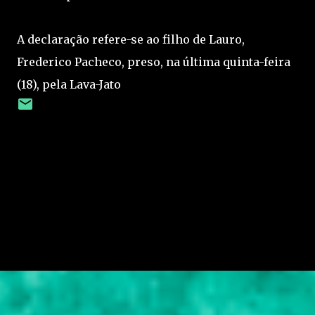
A declaração refere-se ao filho de Lauro,
Frederico Pacheco, preso, na última quinta-feira
(18), pela Lava-Jato
C
o
m
e
n
t