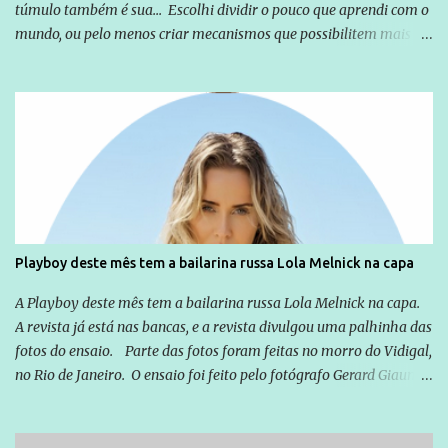
túmulo também é sua... Escolhi dividir o pouco que aprendi com o
mundo, ou pelo menos criar mecanismos que possibilitem mais e
mais pessoas terem acesso a educação e ao conhecimento. Não
sou Professor, a mais nobre das profissões, mas tento ser um
empreendedor da comunicação, que além de informação
cotidiana, corriqueira e cada vez mais preocupantes, do tipo que
você já esta acostumado a ver neste espaço, vou trabalhar a ideia
que possibilite distribuir não só informações, mas que gere de
forma consistente a riqueza do conhecimento... Exemplo: o
cidadão brasileiro não precisa só ser informado sobre operações
da Lava Jato, Reformas que podem retirar ou não direitos, ou
Playboy deste mês tem a bailarina russa Lola Melnick na capa
quem vai ser preso ou não; é preciso levar até as pessoas, do mais
simples ao mais burguês, o que diz a nossa Constituição, quais são
A Playboy deste mês tem a bailarina russa Lola Melnick na capa.
seus direitos e deveres em ...
A revista já está nas bancas, e a revista divulgou uma palhinha das
fotos do ensaio. Parte das fotos foram feitas no morro do Vidigal,
no Rio de Janeiro. O ensaio foi feito pelo fotógrafo Gerard Giaume
e também contou com a praia da Joatinga como locação. Playboy
divulga capa e primeiras fotos de Lola Melnick - @aredacao