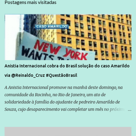
Postagens mais visitadas
Anistia Internacional cobra do Brasil solução do caso Amarildo
via @Reinaldo_Cruz #QuestãoBrasil
A Anistia Internacional promove na manhã deste domingo, na
comunidade da Rocinha, no Rio de Janeiro, um ato de
solidariedade à família do ajudante de pedreiro Amarildo de
Souza, cujo desaparecimento vai completar um mês no próximo
dia 14. Amarildo desapareceu quando foi levado por policiais da
Unidade de Polícia Pacificadora (UPP) da Rocinha. A assessora de
Direitos Humanos da Anistia Internacional, Renata Neder, disse à