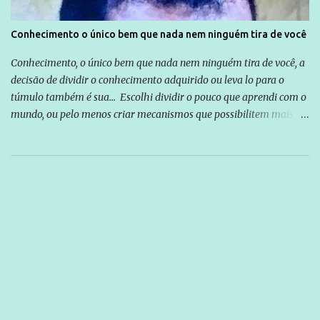
Conhecimento o único bem que nada nem ninguém tira de você
Conhecimento, o único bem que nada nem ninguém tira de você, a
decisão de dividir o conhecimento adquirido ou leva lo para o
túmulo também é sua... Escolhi dividir o pouco que aprendi com o
mundo, ou pelo menos criar mecanismos que possibilitem mais e
mais pessoas terem acesso a educação e ao conhecimento. Não
sou Professor, a mais nobre das profissões, mas tento ser um
empreendedor da comunicação, que além de informação
cotidiana, corriqueira e cada vez mais preocupantes, do tipo que
você já esta acostumado a ver neste espaço, vou trabalhar a ideia
que possibilite distribuir não só informações, mas que gere de
forma consistente a riqueza do conhecimento... Exemplo: o
cidadão brasileiro não precisa só ser informado sobre operações
da Lava Jato, Reformas que podem retirar ou não direitos, ou
quem vai ser preso ou não; é preciso levar até as pessoas, do mais
simples ao mais burguês, o que diz a nossa Constituição, quais são