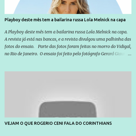
Playboy deste mês tem a bailarina russa Lola Melnick na capa
A Playboy deste mês tem a bailarina russa Lola Melnick na capa.
A revista já está nas bancas, e a revista divulgou uma palhinha das
fotos do ensaio. Parte das fotos foram feitas no morro do Vidigal,
no Rio de Janeiro. O ensaio foi feito pelo fotógrafo Gerard Giaume
e também contou com a praia da Joatinga como locação. Playboy
divulga capa e primeiras fotos de Lola Melnick - @aredacao
VEJAM O QUE ROGERIO CENI FALA DO CORINTHIANS