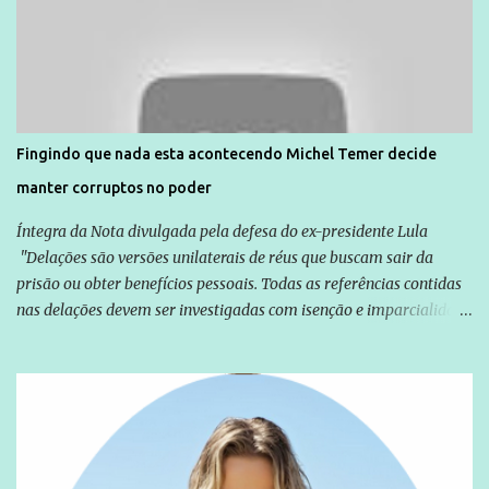
Agência Brasil que ações e atividades de mobilização são feitas
normalmente pela organização não governamental. As ações de
solidariedade são promovidas em apoio a famílias ou pessoas que
são vítimas de violência, estão em situação de risco ou têm seus
direitos violados. Leia mais: Anistia Internacional cobra do Brasil
solução do caso Amarildo - Terra Brasil
Fingindo que nada esta acontecendo Michel Temer decide
manter corruptos no poder
Íntegra da Nota divulgada pela defesa do ex-presidente Lula
"Delações são versões unilaterais de réus que buscam sair da
prisão ou obter benefícios pessoais. Todas as referências contidas
nas delações devem ser investigadas com isenção e imparcialidade
não apenas em relação ao ex-Presidente Lula, mas também em
relação a todos os que foram citados, incluindo a sociedade que a
Globo manteve com o Grupo Odebrecht, citada na delação de
Emílio Odebrecht. Lula sempre atuou para promover o Brasil no
exterior, e não para promover determinadas empresas ou
empresários" Assina a nota o advogado Cristiano Zanin Martins