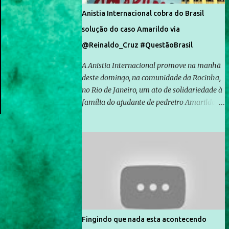
Anistia Internacional cobra do Brasil
solução do caso Amarildo via
@Reinaldo_Cruz #QuestãoBrasil
A Anistia Internacional promove na manhã
deste domingo, na comunidade da Rocinha,
no Rio de Janeiro, um ato de solidariedade à
família do ajudante de pedreiro Amarildo de
Souza, cujo desaparecimento vai completar
um mês no próximo dia 14. Amarildo
desapareceu quando foi levado por policiais
da Unidade de Polícia Pacificadora (UPP) da
Rocinha. A assessora de Direitos Humanos
da Anistia Internacional, Renata Neder, disse
à Agência Brasil que ações e atividades de
mobilização são feitas normalmente pela
organização não governamental. As ações
Fingindo que nada esta acontecendo
de solidariedade são promovidas em apoio