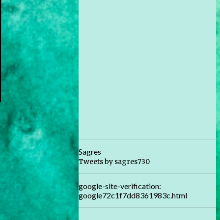
Sagres
Tweets by sagres730
google-site-verification:
google72c1f7dd8361983c.html