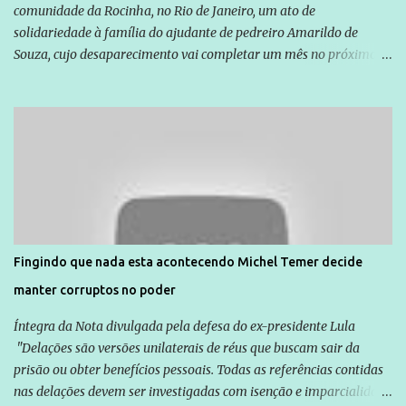
comunidade da Rocinha, no Rio de Janeiro, um ato de
solidariedade à família do ajudante de pedreiro Amarildo de
Souza, cujo desaparecimento vai completar um mês no próximo
dia 14. Amarildo desapareceu quando foi levado por policiais da
Unidade de Polícia Pacificadora (UPP) da Rocinha. A assessora de
Direitos Humanos da Anistia Internacional, Renata Neder, disse à
Agência Brasil que ações e atividades de mobilização são feitas
normalmente pela organização não governamental. As ações de
solidariedade são promovidas em apoio a famílias ou pessoas que
são vítimas de violência, estão em situação de risco ou têm seus
direitos violados. Leia mais: Anistia Internacional cobra do Brasil
solução do caso Amarildo - Terra Brasil
Fingindo que nada esta acontecendo Michel Temer decide
manter corruptos no poder
Íntegra da Nota divulgada pela defesa do ex-presidente Lula
"Delações são versões unilaterais de réus que buscam sair da
prisão ou obter benefícios pessoais. Todas as referências contidas
nas delações devem ser investigadas com isenção e imparcialidade