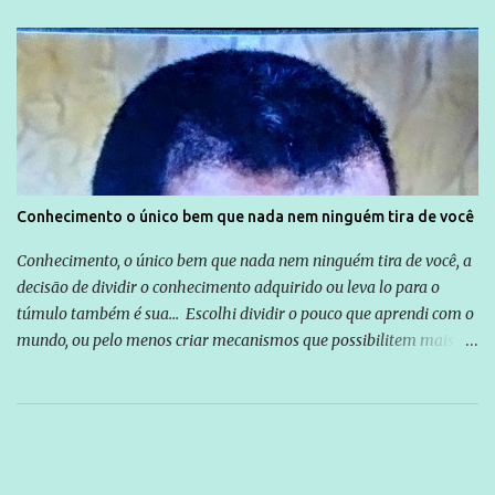
Conhecimento o único bem que nada nem ninguém tira de você
Conhecimento, o único bem que nada nem ninguém tira de você, a
decisão de dividir o conhecimento adquirido ou leva lo para o
túmulo também é sua... Escolhi dividir o pouco que aprendi com o
mundo, ou pelo menos criar mecanismos que possibilitem mais e
mais pessoas terem acesso a educação e ao conhecimento. Não
sou Professor, a mais nobre das profissões, mas tento ser um
empreendedor da comunicação, que além de informação
cotidiana, corriqueira e cada vez mais preocupantes, do tipo que
você já esta acostumado a ver neste espaço, vou trabalhar a ideia