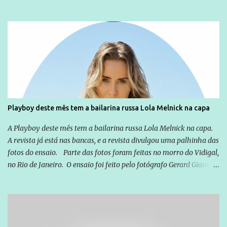
não apenas em relação ao ex-Presidente Lula, mas também em
relação a todos os que foram citados, incluindo a sociedade que a
Globo manteve com o Grupo Odebrecht, citada na delação de
Emílio Odebrecht. Lula sempre atuou para promover o Brasil no
exterior, e não para promover determinadas empresas ou
empresários" Assina a nota o advogado Cristiano Zanin Martins
Playboy deste mês tem a bailarina russa Lola Melnick na capa
A Playboy deste mês tem a bailarina russa Lola Melnick na capa.
A revista já está nas bancas, e a revista divulgou uma palhinha das
fotos do ensaio. Parte das fotos foram feitas no morro do Vidigal,
no Rio de Janeiro. O ensaio foi feito pelo fotógrafo Gerard Giaume
e também contou com a praia da Joatinga como locação. Playboy
divulga capa e primeiras fotos de Lola Melnick - @aredacao