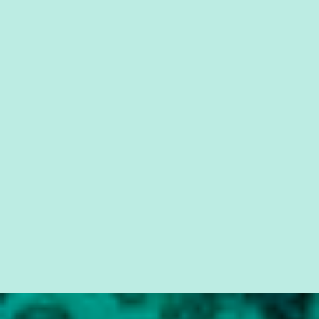
que possibilite distribuir não só informações, mas que gere de
forma consistente a riqueza do conhecimento... Exemplo: o
cidadão brasileiro não precisa só ser informado sobre operações
da Lava Jato, Reformas que podem retirar ou não direitos, ou
quem vai ser preso ou não; é preciso levar até as pessoas, do mais
simples ao mais burguês, o que diz a nossa Constituição, quais são
seus direitos e deveres em ...