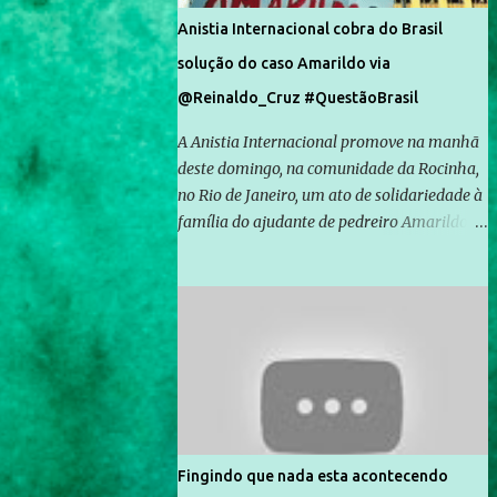
Anistia Internacional cobra do Brasil
solução do caso Amarildo via
@Reinaldo_Cruz #QuestãoBrasil
A Anistia Internacional promove na manhã
deste domingo, na comunidade da Rocinha,
no Rio de Janeiro, um ato de solidariedade à
família do ajudante de pedreiro Amarildo de
Souza, cujo desaparecimento vai completar
um mês no próximo dia 14. Amarildo
desapareceu quando foi levado por policiais
da Unidade de Polícia Pacificadora (UPP) da
Rocinha. A assessora de Direitos Humanos
da Anistia Internacional, Renata Neder, disse
à Agência Brasil que ações e atividades de
mobilização são feitas normalmente pela
organização não governamental. As ações
Fingindo que nada esta acontecendo
de solidariedade são promovidas em apoio