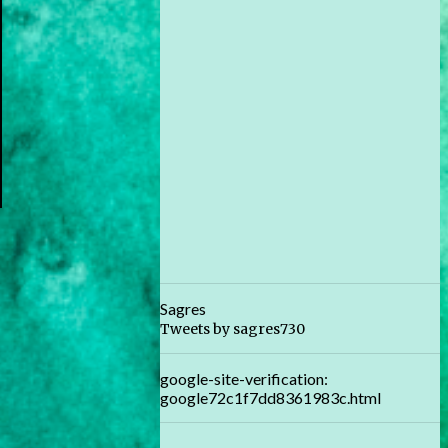
Sagres
Tweets by sagres730
google-site-verification:
google72c1f7dd8361983c.html