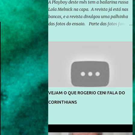
A Playboy deste mês tem a bailarina russa
Lola Melnick na capa. A revista já está nas
bancas, e a revista divulgou uma palhinha
das fotos do ensaio. Parte das fotos foram
feitas no morro do Vidigal, no Rio de
Janeiro. O ensaio foi feito pelo fotógrafo
Gerard Giaume e também contou com a
praia da Joatinga como locação. Playboy
divulga capa e primeiras fotos de Lola
Melnick - @aredacao
VEJAM O QUE ROGERIO CENI FALA DO
CORINTHIANS