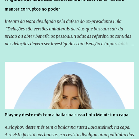
manter corruptos no poder
Íntegra da Nota divulgada pela defesa do ex-presidente Lula
"Delações são versões unilaterais de réus que buscam sair da
prisão ou obter benefícios pessoais. Todas as referências contidas
nas delações devem ser investigadas com isenção e imparcialidade
não apenas em relação ao ex-Presidente Lula, mas também em
relação a todos os que foram citados, incluindo a sociedade que a
Globo manteve com o Grupo Odebrecht, citada na delação de
Emílio Odebrecht. Lula sempre atuou para promover o Brasil no
exterior, e não para promover determinadas empresas ou
empresários" Assina a nota o advogado Cristiano Zanin Martins
Playboy deste mês tem a bailarina russa Lola Melnick na capa
A Playboy deste mês tem a bailarina russa Lola Melnick na capa.
A revista já está nas bancas, e a revista divulgou uma palhinha das