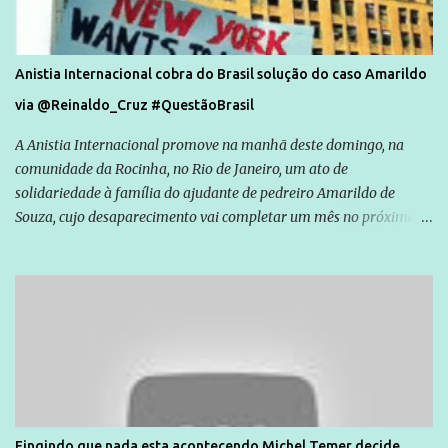
Anistia Internacional cobra do Brasil solução do caso Amarildo
via @Reinaldo_Cruz #QuestãoBrasil
A Anistia Internacional promove na manhã deste domingo, na
comunidade da Rocinha, no Rio de Janeiro, um ato de
solidariedade à família do ajudante de pedreiro Amarildo de
Souza, cujo desaparecimento vai completar um mês no próximo
dia 14. Amarildo desapareceu quando foi levado por policiais da
Unidade de Polícia Pacificadora (UPP) da Rocinha. A assessora de
Direitos Humanos da Anistia Internacional, Renata Neder, disse à
Agência Brasil que ações e atividades de mobilização são feitas
normalmente pela organização não governamental. As ações de
solidariedade são promovidas em apoio a famílias ou pessoas que
são vítimas de violência, estão em situação de risco ou têm seus
direitos violados. Leia mais: Anistia Internacional cobra do Brasil
solução do caso Amarildo - Terra Brasil
Fingindo que nada esta acontecendo Michel Temer decide