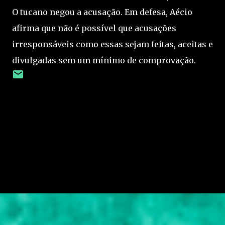
O tucano negou a acusação. Em defesa, Aécio
afirma que não é possível que acusações
irresponsáveis como essas sejam feitas, aceitas e
divulgadas sem um mínimo de comprovação.
C
o
m
e
n
t