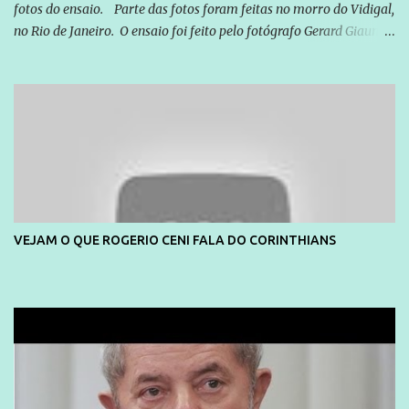
fotos do ensaio. Parte das fotos foram feitas no morro do Vidigal,
no Rio de Janeiro. O ensaio foi feito pelo fotógrafo Gerard Giaume
e também contou com a praia da Joatinga como locação. Playboy
divulga capa e primeiras fotos de Lola Melnick - @aredacao
VEJAM O QUE ROGERIO CENI FALA DO CORINTHIANS