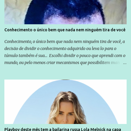
empresários" Assina a nota o advogado Cristiano Zanin Martins
Conhecimento o único bem que nada nem ninguém tira de você
Conhecimento, o único bem que nada nem ninguém tira de você, a
decisão de dividir o conhecimento adquirido ou leva lo para o
túmulo também é sua... Escolhi dividir o pouco que aprendi com o
mundo, ou pelo menos criar mecanismos que possibilitem mais e
mais pessoas terem acesso a educação e ao conhecimento. Não
sou Professor, a mais nobre das profissões, mas tento ser um
empreendedor da comunicação, que além de informação
cotidiana, corriqueira e cada vez mais preocupantes, do tipo que
você já esta acostumado a ver neste espaço, vou trabalhar a ideia
que possibilite distribuir não só informações, mas que gere de
forma consistente a riqueza do conhecimento... Exemplo: o
cidadão brasileiro não precisa só ser informado sobre operações
da Lava Jato, Reformas que podem retirar ou não direitos, ou
Playboy deste mês tem a bailarina russa Lola Melnick na capa