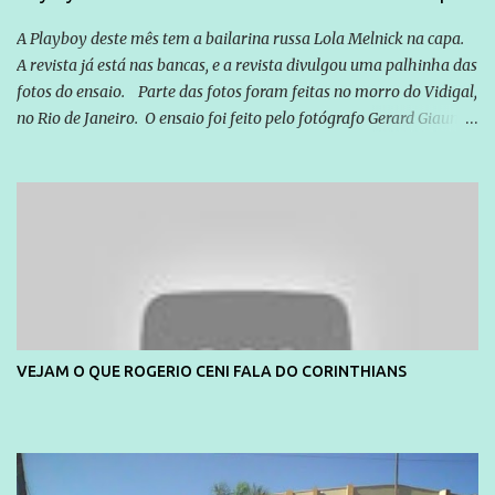
quem vai ser preso ou não; é preciso levar até as pessoas, do mais
simples ao mais burguês, o que diz a nossa Constituição, quais são
A Playboy deste mês tem a bailarina russa Lola Melnick na capa.
seus direitos e deveres em ...
A revista já está nas bancas, e a revista divulgou uma palhinha das
fotos do ensaio. Parte das fotos foram feitas no morro do Vidigal,
no Rio de Janeiro. O ensaio foi feito pelo fotógrafo Gerard Giaume
e também contou com a praia da Joatinga como locação. Playboy
divulga capa e primeiras fotos de Lola Melnick - @aredacao
VEJAM O QUE ROGERIO CENI FALA DO CORINTHIANS