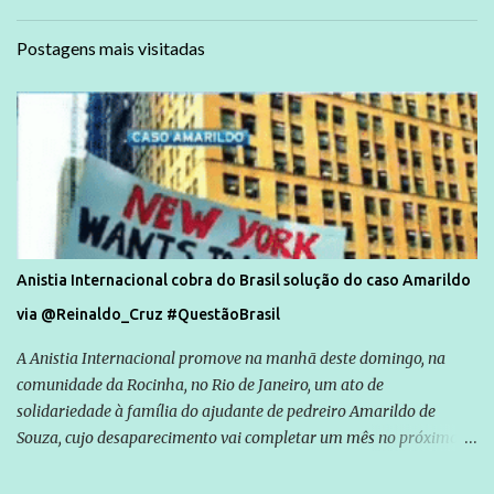
Postagens mais visitadas
Anistia Internacional cobra do Brasil solução do caso Amarildo
via @Reinaldo_Cruz #QuestãoBrasil
A Anistia Internacional promove na manhã deste domingo, na
comunidade da Rocinha, no Rio de Janeiro, um ato de
solidariedade à família do ajudante de pedreiro Amarildo de
Souza, cujo desaparecimento vai completar um mês no próximo
dia 14. Amarildo desapareceu quando foi levado por policiais da
Unidade de Polícia Pacificadora (UPP) da Rocinha. A assessora de