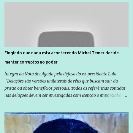
Direitos Humanos da Anistia Internacional, Renata Neder, disse à
Agência Brasil que ações e atividades de mobilização são feitas
normalmente pela organização não governamental. As ações de
solidariedade são promovidas em apoio a famílias ou pessoas que
são vítimas de violência, estão em situação de risco ou têm seus
direitos violados. Leia mais: Anistia Internacional cobra do Brasil
solução do caso Amarildo - Terra Brasil
Fingindo que nada esta acontecendo Michel Temer decide
manter corruptos no poder
Íntegra da Nota divulgada pela defesa do ex-presidente Lula
"Delações são versões unilaterais de réus que buscam sair da
prisão ou obter benefícios pessoais. Todas as referências contidas
nas delações devem ser investigadas com isenção e imparcialidade
não apenas em relação ao ex-Presidente Lula, mas também em
relação a todos os que foram citados, incluindo a sociedade que a
Globo manteve com o Grupo Odebrecht, citada na delação de
Emílio Odebrecht. Lula sempre atuou para promover o Brasil no
exterior, e não para promover determinadas empresas ou