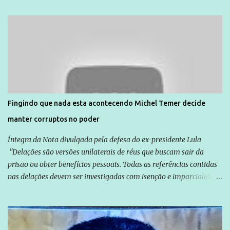
Unidade de Polícia Pacificadora (UPP) da Rocinha. A assessora de
Direitos Humanos da Anistia Internacional, Renata Neder, disse à
Agência Brasil que ações e atividades de mobilização são feitas
normalmente pela organização não governamental. As ações de
solidariedade são promovidas em apoio a famílias ou pessoas que
são vítimas de violência, estão em situação de risco ou têm seus
direitos violados. Leia mais: Anistia Internacional cobra do Brasil
solução do caso Amarildo - Terra Brasil
Fingindo que nada esta acontecendo Michel Temer decide
manter corruptos no poder
Íntegra da Nota divulgada pela defesa do ex-presidente Lula
"Delações são versões unilaterais de réus que buscam sair da
prisão ou obter benefícios pessoais. Todas as referências contidas
nas delações devem ser investigadas com isenção e imparcialidade
não apenas em relação ao ex-Presidente Lula, mas também em
relação a todos os que foram citados, incluindo a sociedade que a
Globo manteve com o Grupo Odebrecht, citada na delação de
Emílio Odebrecht. Lula sempre atuou para promover o Brasil no