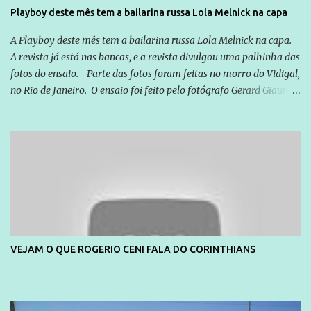
da Lava Jato, Reformas que podem retirar ou não direitos, ou
Playboy deste mês tem a bailarina russa Lola Melnick na capa
quem vai ser preso ou não; é preciso levar até as pessoas, do mais
simples ao mais burguês, o que diz a nossa Constituição, quais são
A Playboy deste mês tem a bailarina russa Lola Melnick na capa.
seus direitos e deveres em ...
A revista já está nas bancas, e a revista divulgou uma palhinha das
fotos do ensaio. Parte das fotos foram feitas no morro do Vidigal,
no Rio de Janeiro. O ensaio foi feito pelo fotógrafo Gerard Giaume
e também contou com a praia da Joatinga como locação. Playboy
divulga capa e primeiras fotos de Lola Melnick - @aredacao
VEJAM O QUE ROGERIO CENI FALA DO CORINTHIANS