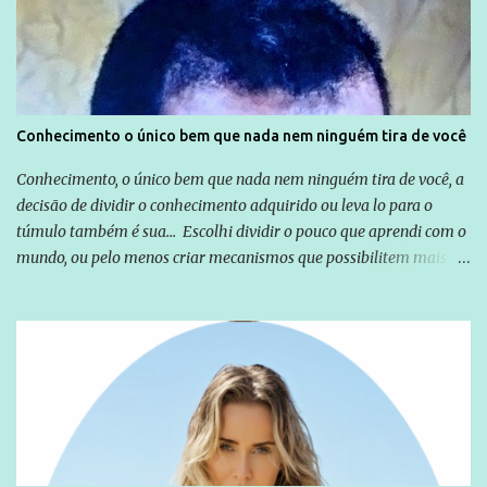
exterior, e não para promover determinadas empresas ou
empresários" Assina a nota o advogado Cristiano Zanin Martins
Conhecimento o único bem que nada nem ninguém tira de você
Conhecimento, o único bem que nada nem ninguém tira de você, a
decisão de dividir o conhecimento adquirido ou leva lo para o
túmulo também é sua... Escolhi dividir o pouco que aprendi com o
mundo, ou pelo menos criar mecanismos que possibilitem mais e
mais pessoas terem acesso a educação e ao conhecimento. Não
sou Professor, a mais nobre das profissões, mas tento ser um
empreendedor da comunicação, que além de informação
cotidiana, corriqueira e cada vez mais preocupantes, do tipo que
você já esta acostumado a ver neste espaço, vou trabalhar a ideia
que possibilite distribuir não só informações, mas que gere de
forma consistente a riqueza do conhecimento... Exemplo: o
cidadão brasileiro não precisa só ser informado sobre operações