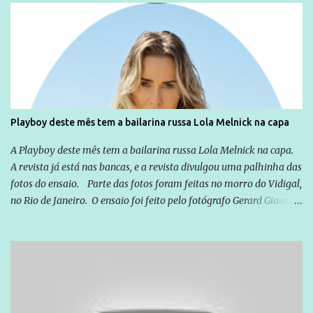
empreendedor da comunicação, que além de informação
cotidiana, corriqueira e cada vez mais preocupantes, do tipo que
você já esta acostumado a ver neste espaço, vou trabalhar a ideia
que possibilite distribuir não só informações, mas que gere de
forma consistente a riqueza do conhecimento... Exemplo: o
cidadão brasileiro não precisa só ser informado sobre operações
da Lava Jato, Reformas que podem retirar ou não direitos, ou
Playboy deste mês tem a bailarina russa Lola Melnick na capa
quem vai ser preso ou não; é preciso levar até as pessoas, do mais
simples ao mais burguês, o que diz a nossa Constituição, quais são
A Playboy deste mês tem a bailarina russa Lola Melnick na capa.
seus direitos e deveres em ...
A revista já está nas bancas, e a revista divulgou uma palhinha das
fotos do ensaio. Parte das fotos foram feitas no morro do Vidigal,
no Rio de Janeiro. O ensaio foi feito pelo fotógrafo Gerard Giaume
e também contou com a praia da Joatinga como locação. Playboy
divulga capa e primeiras fotos de Lola Melnick - @aredacao