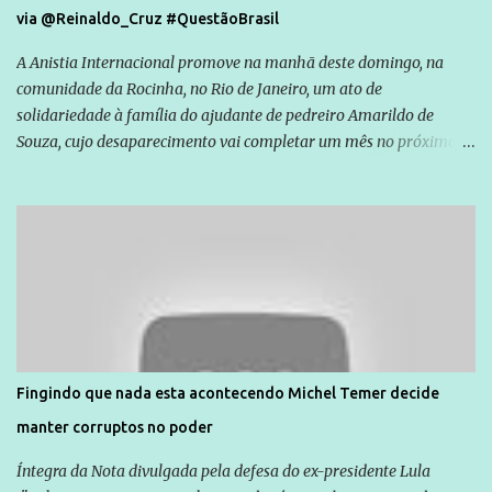
via @Reinaldo_Cruz #QuestãoBrasil
A Anistia Internacional promove na manhã deste domingo, na
comunidade da Rocinha, no Rio de Janeiro, um ato de
solidariedade à família do ajudante de pedreiro Amarildo de
Souza, cujo desaparecimento vai completar um mês no próximo
dia 14. Amarildo desapareceu quando foi levado por policiais da
Unidade de Polícia Pacificadora (UPP) da Rocinha. A assessora de
Direitos Humanos da Anistia Internacional, Renata Neder, disse à
Agência Brasil que ações e atividades de mobilização são feitas
normalmente pela organização não governamental. As ações de
solidariedade são promovidas em apoio a famílias ou pessoas que
são vítimas de violência, estão em situação de risco ou têm seus
direitos violados. Leia mais: Anistia Internacional cobra do Brasil
solução do caso Amarildo - Terra Brasil
Fingindo que nada esta acontecendo Michel Temer decide
manter corruptos no poder
Íntegra da Nota divulgada pela defesa do ex-presidente Lula