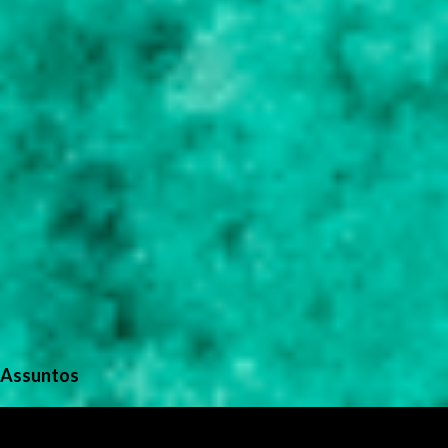
o
s
Assuntos