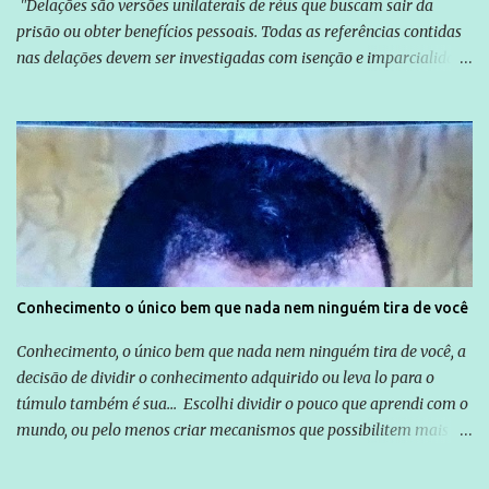
"Delações são versões unilaterais de réus que buscam sair da
prisão ou obter benefícios pessoais. Todas as referências contidas
nas delações devem ser investigadas com isenção e imparcialidade
não apenas em relação ao ex-Presidente Lula, mas também em
relação a todos os que foram citados, incluindo a sociedade que a
Globo manteve com o Grupo Odebrecht, citada na delação de
Emílio Odebrecht. Lula sempre atuou para promover o Brasil no
exterior, e não para promover determinadas empresas ou
empresários" Assina a nota o advogado Cristiano Zanin Martins
Conhecimento o único bem que nada nem ninguém tira de você
Conhecimento, o único bem que nada nem ninguém tira de você, a
decisão de dividir o conhecimento adquirido ou leva lo para o
túmulo também é sua... Escolhi dividir o pouco que aprendi com o
mundo, ou pelo menos criar mecanismos que possibilitem mais e
mais pessoas terem acesso a educação e ao conhecimento. Não
sou Professor, a mais nobre das profissões, mas tento ser um