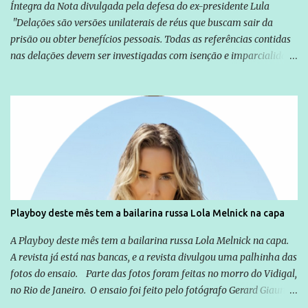
Íntegra da Nota divulgada pela defesa do ex-presidente Lula
"Delações são versões unilaterais de réus que buscam sair da
prisão ou obter benefícios pessoais. Todas as referências contidas
nas delações devem ser investigadas com isenção e imparcialidade
não apenas em relação ao ex-Presidente Lula, mas também em
relação a todos os que foram citados, incluindo a sociedade que a
Globo manteve com o Grupo Odebrecht, citada na delação de
Emílio Odebrecht. Lula sempre atuou para promover o Brasil no
exterior, e não para promover determinadas empresas ou
empresários" Assina a nota o advogado Cristiano Zanin Martins
Playboy deste mês tem a bailarina russa Lola Melnick na capa
A Playboy deste mês tem a bailarina russa Lola Melnick na capa.
A revista já está nas bancas, e a revista divulgou uma palhinha das
fotos do ensaio. Parte das fotos foram feitas no morro do Vidigal,
no Rio de Janeiro. O ensaio foi feito pelo fotógrafo Gerard Giaume
e também contou com a praia da Joatinga como locação. Playboy