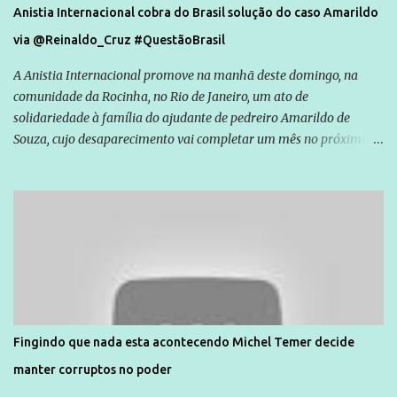
Anistia Internacional cobra do Brasil solução do caso Amarildo
via @Reinaldo_Cruz #QuestãoBrasil
A Anistia Internacional promove na manhã deste domingo, na
comunidade da Rocinha, no Rio de Janeiro, um ato de
solidariedade à família do ajudante de pedreiro Amarildo de
Souza, cujo desaparecimento vai completar um mês no próximo
dia 14. Amarildo desapareceu quando foi levado por policiais da
Unidade de Polícia Pacificadora (UPP) da Rocinha. A assessora de
Direitos Humanos da Anistia Internacional, Renata Neder, disse à
Agência Brasil que ações e atividades de mobilização são feitas
normalmente pela organização não governamental. As ações de
solidariedade são promovidas em apoio a famílias ou pessoas que
são vítimas de violência, estão em situação de risco ou têm seus
direitos violados. Leia mais: Anistia Internacional cobra do Brasil
solução do caso Amarildo - Terra Brasil
Fingindo que nada esta acontecendo Michel Temer decide
manter corruptos no poder