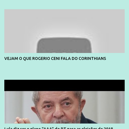
divulga capa e primeiras fotos de Lola Melnick - @aredacao
VEJAM O QUE ROGERIO CENI FALA DO CORINTHIANS