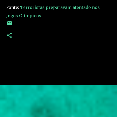
Fonte:
Terroristas preparavam atentado nos
Jogos Olímpicos
C
o
m
e
n
t
á
r