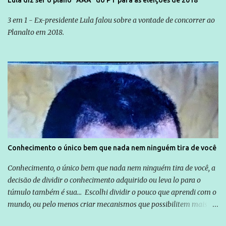
Lula diz ser o plano "AAA" do PT para as eleições de 2018
3 em 1 - Ex-presidente Lula falou sobre a vontade de concorrer ao
Planalto em 2018.
Conhecimento o único bem que nada nem ninguém tira de você
Conhecimento, o único bem que nada nem ninguém tira de você, a
decisão de dividir o conhecimento adquirido ou leva lo para o
túmulo também é sua... Escolhi dividir o pouco que aprendi com o
mundo, ou pelo menos criar mecanismos que possibilitem mais e
mais pessoas terem acesso a educação e ao conhecimento. Não