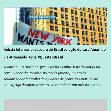
Anistia Internacional cobra do Brasil solução do caso Amarildo
via @Reinaldo_Cruz #QuestãoBrasil
A Anistia Internacional promove na manhã deste domingo, na
comunidade da Rocinha, no Rio de Janeiro, um ato de
solidariedade à família do ajudante de pedreiro Amarildo de
Souza, cujo desaparecimento vai completar um mês no próximo
dia 14. Amarildo desapareceu quando foi levado por policiais da
Unidade de Polícia Pacificadora (UPP) da Rocinha. A assessora de
Direitos Humanos da Anistia Internacional, Renata Neder, disse à
Agência Brasil que ações e atividades de mobilização são feitas