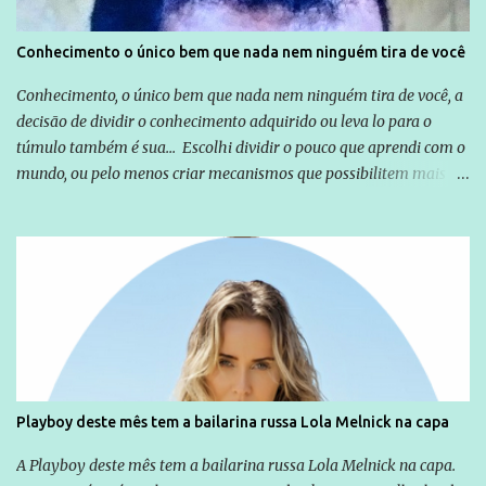
Conhecimento o único bem que nada nem ninguém tira de você
Conhecimento, o único bem que nada nem ninguém tira de você, a
decisão de dividir o conhecimento adquirido ou leva lo para o
túmulo também é sua... Escolhi dividir o pouco que aprendi com o
mundo, ou pelo menos criar mecanismos que possibilitem mais e
mais pessoas terem acesso a educação e ao conhecimento. Não
sou Professor, a mais nobre das profissões, mas tento ser um
empreendedor da comunicação, que além de informação
cotidiana, corriqueira e cada vez mais preocupantes, do tipo que
você já esta acostumado a ver neste espaço, vou trabalhar a ideia
que possibilite distribuir não só informações, mas que gere de
forma consistente a riqueza do conhecimento... Exemplo: o
cidadão brasileiro não precisa só ser informado sobre operações
da Lava Jato, Reformas que podem retirar ou não direitos, ou
Playboy deste mês tem a bailarina russa Lola Melnick na capa
quem vai ser preso ou não; é preciso levar até as pessoas, do mais
simples ao mais burguês, o que diz a nossa Constituição, quais são
A Playboy deste mês tem a bailarina russa Lola Melnick na capa.