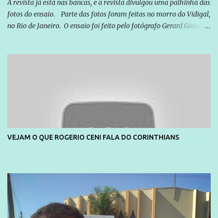
seus direitos e deveres em ...
A revista já está nas bancas, e a revista divulgou uma palhinha das
fotos do ensaio. Parte das fotos foram feitas no morro do Vidigal,
no Rio de Janeiro. O ensaio foi feito pelo fotógrafo Gerard Giaume
e também contou com a praia da Joatinga como locação. Playboy
divulga capa e primeiras fotos de Lola Melnick - @aredacao
VEJAM O QUE ROGERIO CENI FALA DO CORINTHIANS