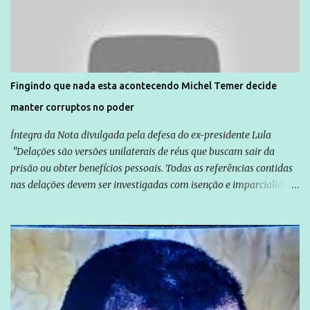
normalmente pela organização não governamental. As ações de
solidariedade são promovidas em apoio a famílias ou pessoas que
são vítimas de violência, estão em situação de risco ou têm seus
direitos violados. Leia mais: Anistia Internacional cobra do Brasil
solução do caso Amarildo - Terra Brasil
Fingindo que nada esta acontecendo Michel Temer decide
manter corruptos no poder
Íntegra da Nota divulgada pela defesa do ex-presidente Lula
"Delações são versões unilaterais de réus que buscam sair da
prisão ou obter benefícios pessoais. Todas as referências contidas
nas delações devem ser investigadas com isenção e imparcialidade
não apenas em relação ao ex-Presidente Lula, mas também em
relação a todos os que foram citados, incluindo a sociedade que a
Globo manteve com o Grupo Odebrecht, citada na delação de
Emílio Odebrecht. Lula sempre atuou para promover o Brasil no
exterior, e não para promover determinadas empresas ou
empresários" Assina a nota o advogado Cristiano Zanin Martins