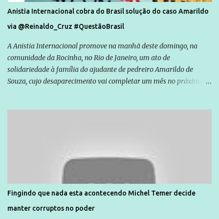
Anistia Internacional cobra do Brasil solução do caso Amarildo
via @Reinaldo_Cruz #QuestãoBrasil
A Anistia Internacional promove na manhã deste domingo, na
comunidade da Rocinha, no Rio de Janeiro, um ato de
solidariedade à família do ajudante de pedreiro Amarildo de
Souza, cujo desaparecimento vai completar um mês no próximo
dia 14. Amarildo desapareceu quando foi levado por policiais da
Unidade de Polícia Pacificadora (UPP) da Rocinha. A assessora de
Direitos Humanos da Anistia Internacional, Renata Neder, disse à
Agência Brasil que ações e atividades de mobilização são feitas
normalmente pela organização não governamental. As ações de
solidariedade são promovidas em apoio a famílias ou pessoas que
são vítimas de violência, estão em situação de risco ou têm seus
direitos violados. Leia mais: Anistia Internacional cobra do Brasil
solução do caso Amarildo - Terra Brasil
Fingindo que nada esta acontecendo Michel Temer decide
manter corruptos no poder