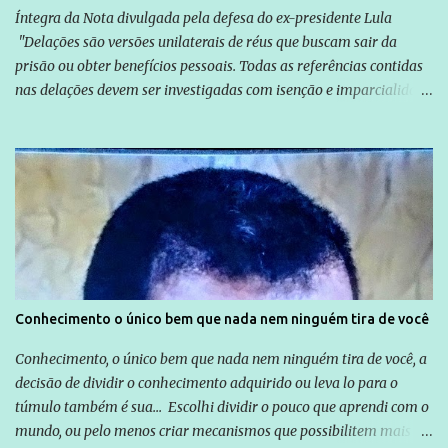
Íntegra da Nota divulgada pela defesa do ex-presidente Lula
"Delações são versões unilaterais de réus que buscam sair da
prisão ou obter benefícios pessoais. Todas as referências contidas
nas delações devem ser investigadas com isenção e imparcialidade
não apenas em relação ao ex-Presidente Lula, mas também em
relação a todos os que foram citados, incluindo a sociedade que a
Globo manteve com o Grupo Odebrecht, citada na delação de
Emílio Odebrecht. Lula sempre atuou para promover o Brasil no
exterior, e não para promover determinadas empresas ou
empresários" Assina a nota o advogado Cristiano Zanin Martins
Conhecimento o único bem que nada nem ninguém tira de você
Conhecimento, o único bem que nada nem ninguém tira de você, a
decisão de dividir o conhecimento adquirido ou leva lo para o
túmulo também é sua... Escolhi dividir o pouco que aprendi com o
mundo, ou pelo menos criar mecanismos que possibilitem mais e