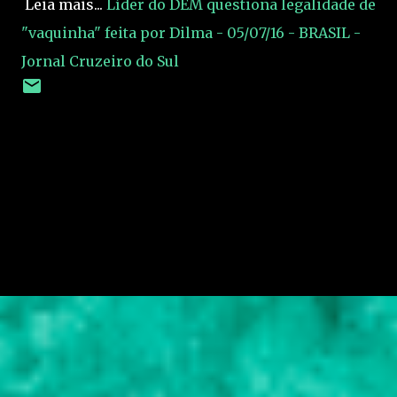
Leia mais...
Líder do DEM questiona legalidade de
"vaquinha" feita por Dilma - 05/07/16 - BRASIL -
Jornal Cruzeiro do Sul
C
o
m
e
n
t
á
r