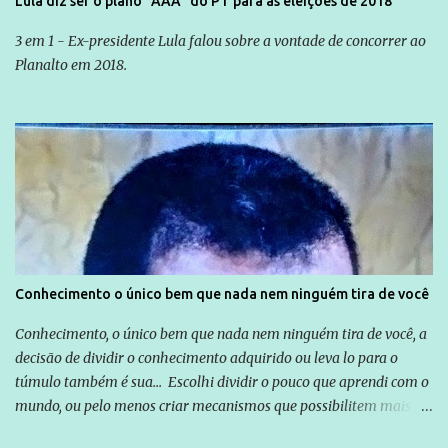
Lula diz ser o plano "AAA" do PT para as eleições de 2018
3 em 1 - Ex-presidente Lula falou sobre a vontade de concorrer ao
Planalto em 2018.
Conhecimento o único bem que nada nem ninguém tira de você
Conhecimento, o único bem que nada nem ninguém tira de você, a
decisão de dividir o conhecimento adquirido ou leva lo para o
túmulo também é sua... Escolhi dividir o pouco que aprendi com o
mundo, ou pelo menos criar mecanismos que possibilitem mais e
mais pessoas terem acesso a educação e ao conhecimento. Não