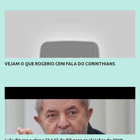
divulga capa e primeiras fotos de Lola Melnick - @aredacao
VEJAM O QUE ROGERIO CENI FALA DO CORINTHIANS