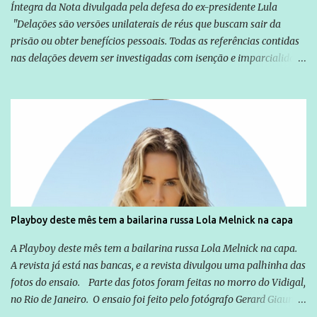
Íntegra da Nota divulgada pela defesa do ex-presidente Lula
"Delações são versões unilaterais de réus que buscam sair da
prisão ou obter benefícios pessoais. Todas as referências contidas
nas delações devem ser investigadas com isenção e imparcialidade
não apenas em relação ao ex-Presidente Lula, mas também em
relação a todos os que foram citados, incluindo a sociedade que a
Globo manteve com o Grupo Odebrecht, citada na delação de
Emílio Odebrecht. Lula sempre atuou para promover o Brasil no
exterior, e não para promover determinadas empresas ou
empresários" Assina a nota o advogado Cristiano Zanin Martins
Playboy deste mês tem a bailarina russa Lola Melnick na capa
A Playboy deste mês tem a bailarina russa Lola Melnick na capa.
A revista já está nas bancas, e a revista divulgou uma palhinha das
fotos do ensaio. Parte das fotos foram feitas no morro do Vidigal,
no Rio de Janeiro. O ensaio foi feito pelo fotógrafo Gerard Giaume
e também contou com a praia da Joatinga como locação. Playboy