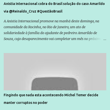
Anistia Internacional cobra do Brasil solução do caso Amarildo
via @Reinaldo_Cruz #QuestãoBrasil
A Anistia Internacional promove na manhã deste domingo, na
comunidade da Rocinha, no Rio de Janeiro, um ato de
solidariedade à família do ajudante de pedreiro Amarildo de
Souza, cujo desaparecimento vai completar um mês no próximo
dia 14. Amarildo desapareceu quando foi levado por policiais da
Unidade de Polícia Pacificadora (UPP) da Rocinha. A assessora de
Direitos Humanos da Anistia Internacional, Renata Neder, disse à
Agência Brasil que ações e atividades de mobilização são feitas
normalmente pela organização não governamental. As ações de
solidariedade são promovidas em apoio a famílias ou pessoas que
são vítimas de violência, estão em situação de risco ou têm seus
direitos violados. Leia mais: Anistia Internacional cobra do Brasil
solução do caso Amarildo - Terra Brasil
Fingindo que nada esta acontecendo Michel Temer decide
manter corruptos no poder