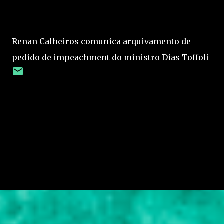
Renan Calheiros comunica arquivamento de
pedido de impeachment do ministro Dias Toffoli
C
o
m
e
n
t