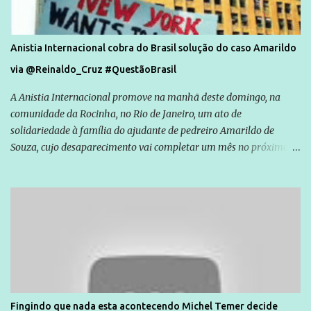
Anistia Internacional cobra do Brasil solução do caso Amarildo
via @Reinaldo_Cruz #QuestãoBrasil
A Anistia Internacional promove na manhã deste domingo, na
comunidade da Rocinha, no Rio de Janeiro, um ato de
solidariedade à família do ajudante de pedreiro Amarildo de
Souza, cujo desaparecimento vai completar um mês no próximo
dia 14. Amarildo desapareceu quando foi levado por policiais da
Unidade de Polícia Pacificadora (UPP) da Rocinha. A assessora de
Direitos Humanos da Anistia Internacional, Renata Neder, disse à
Agência Brasil que ações e atividades de mobilização são feitas
normalmente pela organização não governamental. As ações de
solidariedade são promovidas em apoio a famílias ou pessoas que
são vítimas de violência, estão em situação de risco ou têm seus
direitos violados. Leia mais: Anistia Internacional cobra do Brasil
solução do caso Amarildo - Terra Brasil
Fingindo que nada esta acontecendo Michel Temer decide