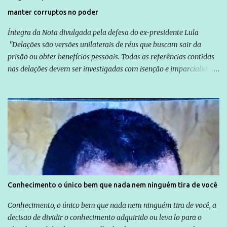
manter corruptos no poder
Íntegra da Nota divulgada pela defesa do ex-presidente Lula
"Delações são versões unilaterais de réus que buscam sair da
prisão ou obter benefícios pessoais. Todas as referências contidas
nas delações devem ser investigadas com isenção e imparcialidade
não apenas em relação ao ex-Presidente Lula, mas também em
relação a todos os que foram citados, incluindo a sociedade que a
Globo manteve com o Grupo Odebrecht, citada na delação de
Emílio Odebrecht. Lula sempre atuou para promover o Brasil no
exterior, e não para promover determinadas empresas ou
empresários" Assina a nota o advogado Cristiano Zanin Martins
Conhecimento o único bem que nada nem ninguém tira de você
Conhecimento, o único bem que nada nem ninguém tira de você, a
decisão de dividir o conhecimento adquirido ou leva lo para o