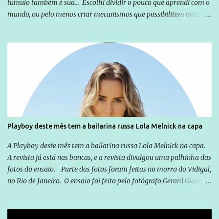
túmulo também é sua... Escolhi dividir o pouco que aprendi com o
mundo, ou pelo menos criar mecanismos que possibilitem mais e
mais pessoas terem acesso a educação e ao conhecimento. Não
sou Professor, a mais nobre das profissões, mas tento ser um
empreendedor da comunicação, que além de informação
cotidiana, corriqueira e cada vez mais preocupantes, do tipo que
você já esta acostumado a ver neste espaço, vou trabalhar a ideia
que possibilite distribuir não só informações, mas que gere de
forma consistente a riqueza do conhecimento... Exemplo: o
cidadão brasileiro não precisa só ser informado sobre operações
da Lava Jato, Reformas que podem retirar ou não direitos, ou
Playboy deste mês tem a bailarina russa Lola Melnick na capa
quem vai ser preso ou não; é preciso levar até as pessoas, do mais
simples ao mais burguês, o que diz a nossa Constituição, quais são
A Playboy deste mês tem a bailarina russa Lola Melnick na capa.
seus direitos e deveres em ...
A revista já está nas bancas, e a revista divulgou uma palhinha das
fotos do ensaio. Parte das fotos foram feitas no morro do Vidigal,
no Rio de Janeiro. O ensaio foi feito pelo fotógrafo Gerard Giaume
e também contou com a praia da Joatinga como locação. Playboy
divulga capa e primeiras fotos de Lola Melnick - @aredacao