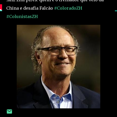
China e desafia Falcão
#ColoradoZH
#ColunistasZH