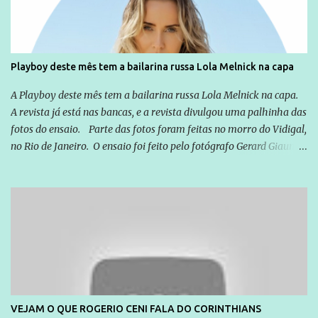
que possibilite distribuir não só informações, mas que gere de
forma consistente a riqueza do conhecimento... Exemplo: o
cidadão brasileiro não precisa só ser informado sobre operações
da Lava Jato, Reformas que podem retirar ou não direitos, ou
Playboy deste mês tem a bailarina russa Lola Melnick na capa
quem vai ser preso ou não; é preciso levar até as pessoas, do mais
simples ao mais burguês, o que diz a nossa Constituição, quais são
A Playboy deste mês tem a bailarina russa Lola Melnick na capa.
seus direitos e deveres em ...
A revista já está nas bancas, e a revista divulgou uma palhinha das
fotos do ensaio. Parte das fotos foram feitas no morro do Vidigal,
no Rio de Janeiro. O ensaio foi feito pelo fotógrafo Gerard Giaume
e também contou com a praia da Joatinga como locação. Playboy
divulga capa e primeiras fotos de Lola Melnick - @aredacao
VEJAM O QUE ROGERIO CENI FALA DO CORINTHIANS