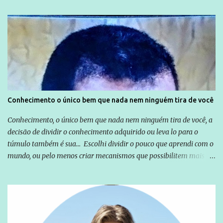
relação a todos os que foram citados, incluindo a sociedade que a
Globo manteve com o Grupo Odebrecht, citada na delação de
Emílio Odebrecht. Lula sempre atuou para promover o Brasil no
exterior, e não para promover determinadas empresas ou
empresários" Assina a nota o advogado Cristiano Zanin Martins
Conhecimento o único bem que nada nem ninguém tira de você
Conhecimento, o único bem que nada nem ninguém tira de você, a
decisão de dividir o conhecimento adquirido ou leva lo para o
túmulo também é sua... Escolhi dividir o pouco que aprendi com o
mundo, ou pelo menos criar mecanismos que possibilitem mais e
mais pessoas terem acesso a educação e ao conhecimento. Não
sou Professor, a mais nobre das profissões, mas tento ser um
empreendedor da comunicação, que além de informação
cotidiana, corriqueira e cada vez mais preocupantes, do tipo que
você já esta acostumado a ver neste espaço, vou trabalhar a ideia