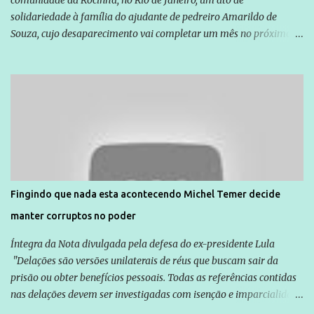
comunidade da Rocinha, no Rio de Janeiro, um ato de
solidariedade à família do ajudante de pedreiro Amarildo de
Souza, cujo desaparecimento vai completar um mês no próximo
dia 14. Amarildo desapareceu quando foi levado por policiais da
Unidade de Polícia Pacificadora (UPP) da Rocinha. A assessora de
Direitos Humanos da Anistia Internacional, Renata Neder, disse à
Agência Brasil que ações e atividades de mobilização são feitas
normalmente pela organização não governamental. As ações de
solidariedade são promovidas em apoio a famílias ou pessoas que
são vítimas de violência, estão em situação de risco ou têm seus
direitos violados. Leia mais: Anistia Internacional cobra do Brasil
solução do caso Amarildo - Terra Brasil
Fingindo que nada esta acontecendo Michel Temer decide
manter corruptos no poder
Íntegra da Nota divulgada pela defesa do ex-presidente Lula
"Delações são versões unilaterais de réus que buscam sair da
prisão ou obter benefícios pessoais. Todas as referências contidas
nas delações devem ser investigadas com isenção e imparcialidade
não apenas em relação ao ex-Presidente Lula, mas também em