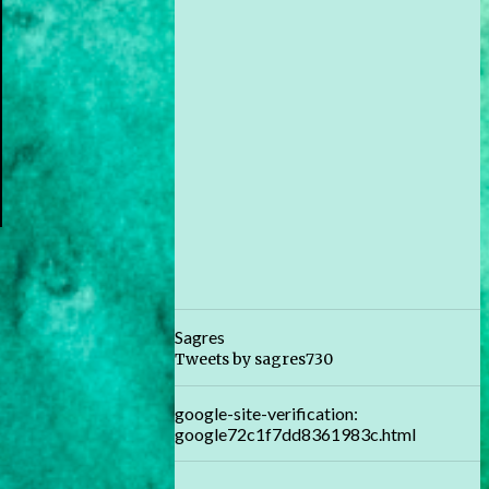
Sagres
Tweets by sagres730
google-site-verification:
google72c1f7dd8361983c.html