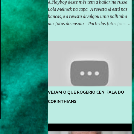
A Playboy deste mês tem a bailarina russa
Lola Melnick na capa. A revista já está nas
bancas, e a revista divulgou uma palhinha
das fotos do ensaio. Parte das fotos foram
feitas no morro do Vidigal, no Rio de
Janeiro. O ensaio foi feito pelo fotógrafo
Gerard Giaume e também contou com a
praia da Joatinga como locação. Playboy
divulga capa e primeiras fotos de Lola
Melnick - @aredacao
VEJAM O QUE ROGERIO CENI FALA DO
CORINTHIANS