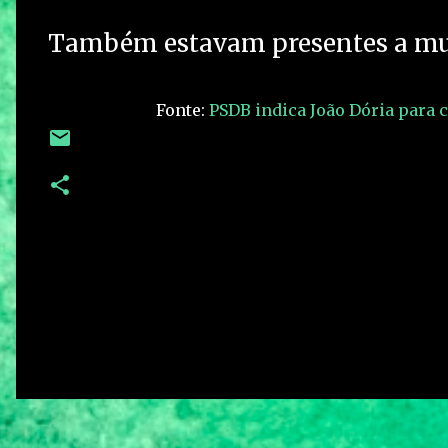
Também estavam presentes a mulh
Fonte:
PSDB indica João Dória para c
C
o
m
e
n
t