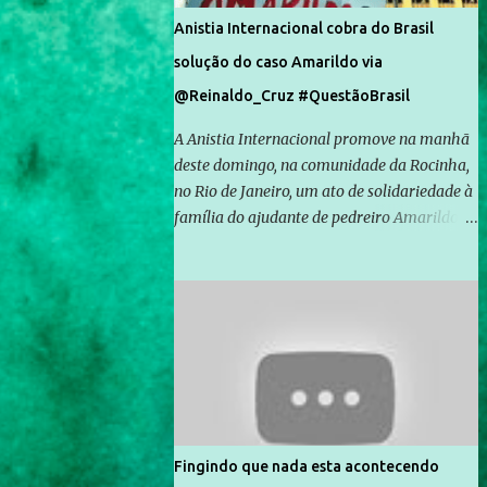
Anistia Internacional cobra do Brasil
solução do caso Amarildo via
@Reinaldo_Cruz #QuestãoBrasil
A Anistia Internacional promove na manhã
deste domingo, na comunidade da Rocinha,
no Rio de Janeiro, um ato de solidariedade à
família do ajudante de pedreiro Amarildo de
Souza, cujo desaparecimento vai completar
um mês no próximo dia 14. Amarildo
desapareceu quando foi levado por policiais
da Unidade de Polícia Pacificadora (UPP) da
Rocinha. A assessora de Direitos Humanos
da Anistia Internacional, Renata Neder, disse
à Agência Brasil que ações e atividades de
mobilização são feitas normalmente pela
organização não governamental. As ações
Fingindo que nada esta acontecendo
de solidariedade são promovidas em apoio