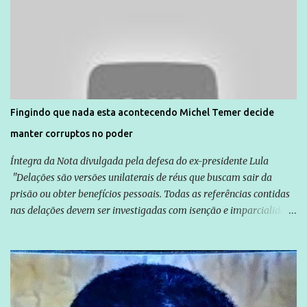
Direitos Humanos da Anistia Internacional, Renata Neder, disse à
Agência Brasil que ações e atividades de mobilização são feitas
normalmente pela organização não governamental. As ações de
solidariedade são promovidas em apoio a famílias ou pessoas que
são vítimas de violência, estão em situação de risco ou têm seus
direitos violados. Leia mais: Anistia Internacional cobra do Brasil
solução do caso Amarildo - Terra Brasil
Fingindo que nada esta acontecendo Michel Temer decide
manter corruptos no poder
Íntegra da Nota divulgada pela defesa do ex-presidente Lula
"Delações são versões unilaterais de réus que buscam sair da
prisão ou obter benefícios pessoais. Todas as referências contidas
nas delações devem ser investigadas com isenção e imparcialidade
não apenas em relação ao ex-Presidente Lula, mas também em
relação a todos os que foram citados, incluindo a sociedade que a
Globo manteve com o Grupo Odebrecht, citada na delação de
Emílio Odebrecht. Lula sempre atuou para promover o Brasil no
exterior, e não para promover determinadas empresas ou