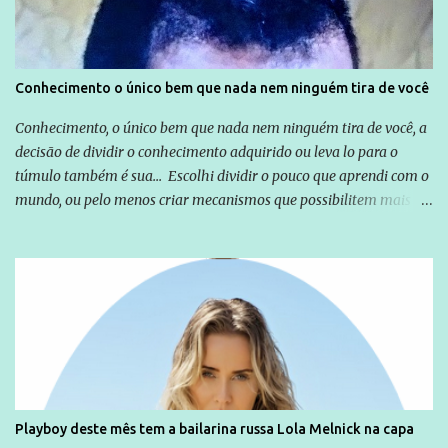
empresários" Assina a nota o advogado Cristiano Zanin Martins
Conhecimento o único bem que nada nem ninguém tira de você
Conhecimento, o único bem que nada nem ninguém tira de você, a
decisão de dividir o conhecimento adquirido ou leva lo para o
túmulo também é sua... Escolhi dividir o pouco que aprendi com o
mundo, ou pelo menos criar mecanismos que possibilitem mais e
mais pessoas terem acesso a educação e ao conhecimento. Não
sou Professor, a mais nobre das profissões, mas tento ser um
empreendedor da comunicação, que além de informação
cotidiana, corriqueira e cada vez mais preocupantes, do tipo que
você já esta acostumado a ver neste espaço, vou trabalhar a ideia
que possibilite distribuir não só informações, mas que gere de
forma consistente a riqueza do conhecimento... Exemplo: o
cidadão brasileiro não precisa só ser informado sobre operações
da Lava Jato, Reformas que podem retirar ou não direitos, ou
Playboy deste mês tem a bailarina russa Lola Melnick na capa
quem vai ser preso ou não; é preciso levar até as pessoas, do mais