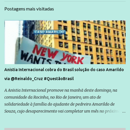
Postagens mais visitadas
Anistia Internacional cobra do Brasil solução do caso Amarildo
via @Reinaldo_Cruz #QuestãoBrasil
A Anistia Internacional promove na manhã deste domingo, na
comunidade da Rocinha, no Rio de Janeiro, um ato de
solidariedade à família do ajudante de pedreiro Amarildo de
Souza, cujo desaparecimento vai completar um mês no próximo
dia 14. Amarildo desapareceu quando foi levado por policiais da
Unidade de Polícia Pacificadora (UPP) da Rocinha. A assessora de