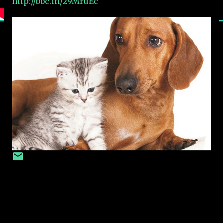
http://bbc.in/29MruEc