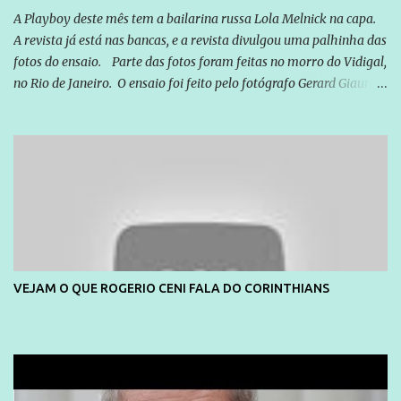
simples ao mais burguês, o que diz a nossa Constituição, quais são
A Playboy deste mês tem a bailarina russa Lola Melnick na capa.
seus direitos e deveres em ...
A revista já está nas bancas, e a revista divulgou uma palhinha das
fotos do ensaio. Parte das fotos foram feitas no morro do Vidigal,
no Rio de Janeiro. O ensaio foi feito pelo fotógrafo Gerard Giaume
e também contou com a praia da Joatinga como locação. Playboy
divulga capa e primeiras fotos de Lola Melnick - @aredacao
VEJAM O QUE ROGERIO CENI FALA DO CORINTHIANS