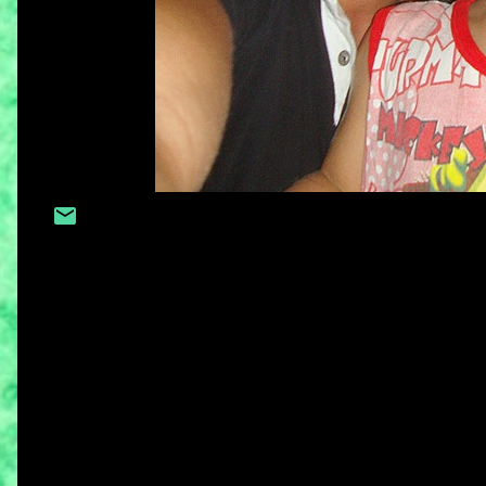
C
o
m