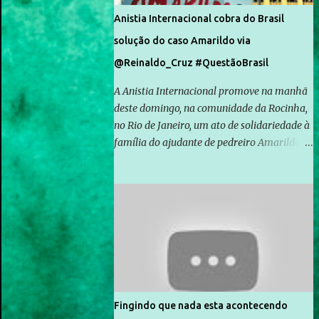
Anistia Internacional cobra do Brasil
solução do caso Amarildo via
@Reinaldo_Cruz #QuestãoBrasil
A Anistia Internacional promove na manhã
deste domingo, na comunidade da Rocinha,
no Rio de Janeiro, um ato de solidariedade à
família do ajudante de pedreiro Amarildo de
Souza, cujo desaparecimento vai completar
um mês no próximo dia 14. Amarildo
desapareceu quando foi levado por policiais
da Unidade de Polícia Pacificadora (UPP) da
Rocinha. A assessora de Direitos Humanos
da Anistia Internacional, Renata Neder, disse
à Agência Brasil que ações e atividades de
mobilização são feitas normalmente pela
organização não governamental. As ações
Fingindo que nada esta acontecendo
de solidariedade são promovidas em apoio