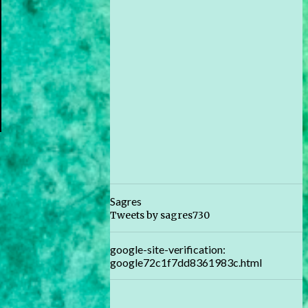
Sagres
Tweets by sagres730
google-site-verification:
google72c1f7dd8361983c.html