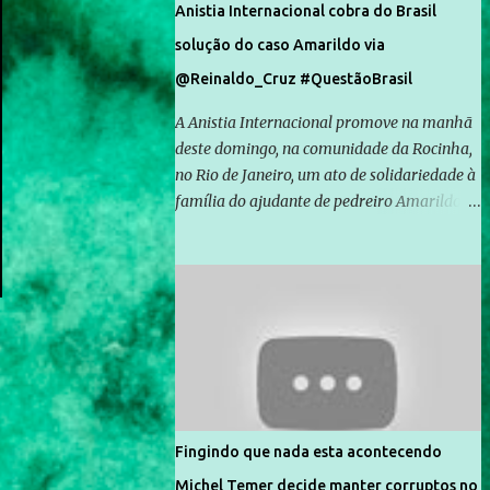
Anistia Internacional cobra do Brasil
solução do caso Amarildo via
@Reinaldo_Cruz #QuestãoBrasil
A Anistia Internacional promove na manhã
deste domingo, na comunidade da Rocinha,
no Rio de Janeiro, um ato de solidariedade à
família do ajudante de pedreiro Amarildo de
Souza, cujo desaparecimento vai completar
um mês no próximo dia 14. Amarildo
desapareceu quando foi levado por policiais
da Unidade de Polícia Pacificadora (UPP) da
Rocinha. A assessora de Direitos Humanos
da Anistia Internacional, Renata Neder, disse
à Agência Brasil que ações e atividades de
mobilização são feitas normalmente pela
organização não governamental. As ações
Fingindo que nada esta acontecendo
de solidariedade são promovidas em apoio
Michel Temer decide manter corruptos no