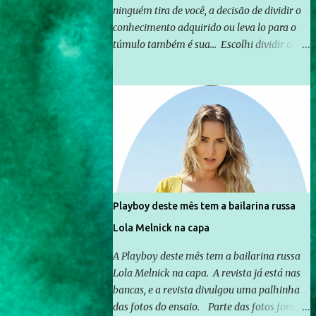
ninguém tira de você, a decisão de dividir o
conhecimento adquirido ou leva lo para o
túmulo também é sua... Escolhi dividir o
pouco que aprendi com o mundo, ou pelo
menos criar mecanismos que possibilitem
mais e mais pessoas terem acesso a
educação e ao conhecimento. Não sou
Professor, a mais nobre das profissões, mas
tento ser um empreendedor da
comunicação, que além de informação
cotidiana, corriqueira e cada vez mais
preocupantes, do tipo que você já esta
Playboy deste mês tem a bailarina russa
acostumado a ver neste espaço, vou
Lola Melnick na capa
trabalhar a ideia que possibilite distribuir
não só informações, mas que gere de forma
A Playboy deste mês tem a bailarina russa
consistente a riqueza do conhecimento...
Lola Melnick na capa. A revista já está nas
Exemplo: o cidadão brasileiro não precisa só
bancas, e a revista divulgou uma palhinha
ser informado sobre operações da Lava Jato,
das fotos do ensaio. Parte das fotos foram
Reformas que podem retirar ou não direitos,