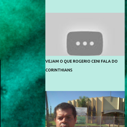
feitas no morro do Vidigal, no Rio de
ou quem vai ser preso ou não; é preciso levar
Janeiro. O ensaio foi feito pelo fotógrafo
até as pessoas, do mais simples ao mais
Gerard Giaume e também contou com a
burguês, o que diz a nossa Constituição,
praia da Joatinga como locação. Playboy
quais são seus direitos e deveres em ...
divulga capa e primeiras fotos de Lola
Melnick - @aredacao
VEJAM O QUE ROGERIO CENI FALA DO
CORINTHIANS