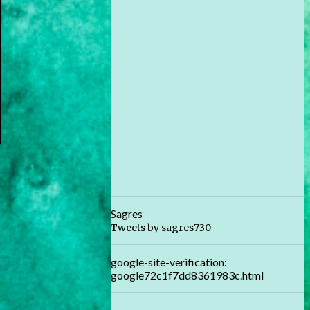
Sagres
Tweets by sagres730
google-site-verification:
google72c1f7dd8361983c.html