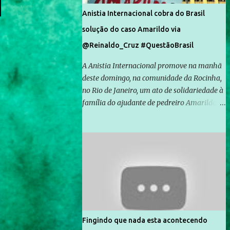
Anistia Internacional cobra do Brasil
solução do caso Amarildo via
@Reinaldo_Cruz #QuestãoBrasil
A Anistia Internacional promove na manhã
deste domingo, na comunidade da Rocinha,
no Rio de Janeiro, um ato de solidariedade à
família do ajudante de pedreiro Amarildo de
Souza, cujo desaparecimento vai completar
um mês no próximo dia 14. Amarildo
desapareceu quando foi levado por policiais
da Unidade de Polícia Pacificadora (UPP) da
Rocinha. A assessora de Direitos Humanos
da Anistia Internacional, Renata Neder, disse
à Agência Brasil que ações e atividades de
mobilização são feitas normalmente pela
organização não governamental. As ações
Fingindo que nada esta acontecendo
de solidariedade são promovidas em apoio