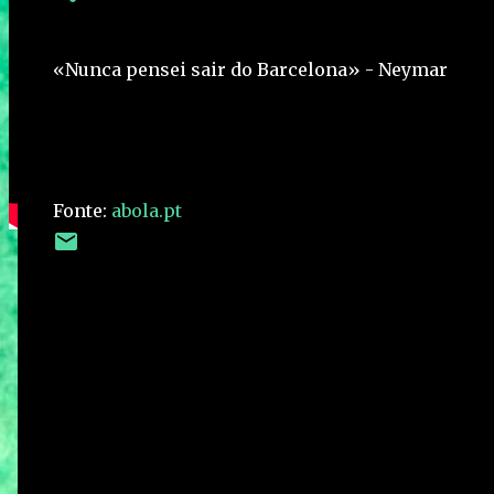
«Nunca pensei sair do Barcelona» - Neymar
Fonte:
abola.pt
C
o
m