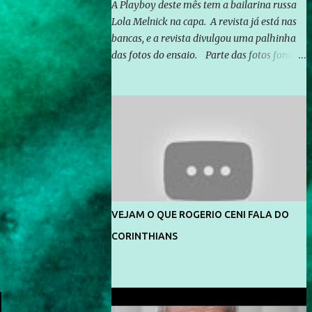
A Playboy deste mês tem a bailarina russa
Lola Melnick na capa. A revista já está nas
bancas, e a revista divulgou uma palhinha
das fotos do ensaio. Parte das fotos foram
feitas no morro do Vidigal, no Rio de
Janeiro. O ensaio foi feito pelo fotógrafo
Gerard Giaume e também contou com a
praia da Joatinga como locação. Playboy
divulga capa e primeiras fotos de Lola
Melnick - @aredacao
VEJAM O QUE ROGERIO CENI FALA DO
CORINTHIANS