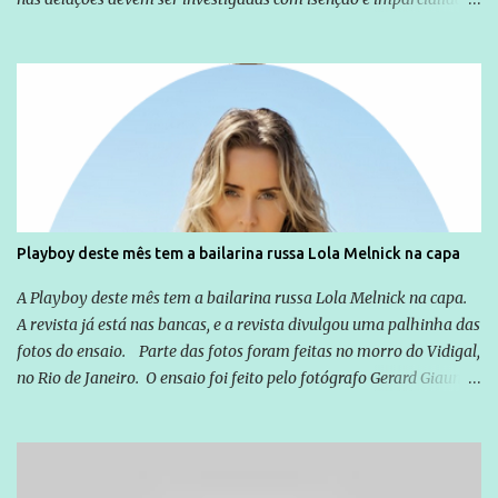
não apenas em relação ao ex-Presidente Lula, mas também em
relação a todos os que foram citados, incluindo a sociedade que a
Globo manteve com o Grupo Odebrecht, citada na delação de
Emílio Odebrecht. Lula sempre atuou para promover o Brasil no
exterior, e não para promover determinadas empresas ou
empresários" Assina a nota o advogado Cristiano Zanin Martins
Playboy deste mês tem a bailarina russa Lola Melnick na capa
A Playboy deste mês tem a bailarina russa Lola Melnick na capa.
A revista já está nas bancas, e a revista divulgou uma palhinha das
fotos do ensaio. Parte das fotos foram feitas no morro do Vidigal,
no Rio de Janeiro. O ensaio foi feito pelo fotógrafo Gerard Giaume
e também contou com a praia da Joatinga como locação. Playboy
divulga capa e primeiras fotos de Lola Melnick - @aredacao