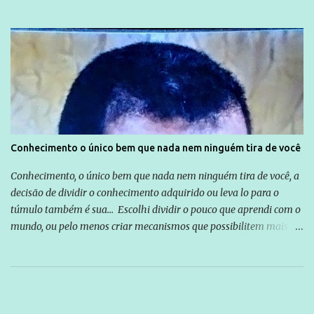
Conhecimento o único bem que nada nem ninguém tira de você
Conhecimento, o único bem que nada nem ninguém tira de você, a
decisão de dividir o conhecimento adquirido ou leva lo para o
túmulo também é sua... Escolhi dividir o pouco que aprendi com o
mundo, ou pelo menos criar mecanismos que possibilitem mais e
mais pessoas terem acesso a educação e ao conhecimento. Não
sou Professor, a mais nobre das profissões, mas tento ser um
empreendedor da comunicação, que além de informação
cotidiana, corriqueira e cada vez mais preocupantes, do tipo que
você já esta acostumado a ver neste espaço, vou trabalhar a ideia