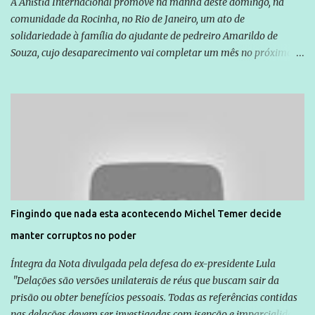
A Anistia Internacional promove na manhã deste domingo, na
comunidade da Rocinha, no Rio de Janeiro, um ato de
solidariedade à família do ajudante de pedreiro Amarildo de
Souza, cujo desaparecimento vai completar um mês no próximo
dia 14. Amarildo desapareceu quando foi levado por policiais da
Unidade de Polícia Pacificadora (UPP) da Rocinha. A assessora de
Direitos Humanos da Anistia Internacional, Renata Neder, disse à
Agência Brasil que ações e atividades de mobilização são feitas
normalmente pela organização não governamental. As ações de
solidariedade são promovidas em apoio a famílias ou pessoas que
são vítimas de violência, estão em situação de risco ou têm seus
direitos violados. Leia mais: Anistia Internacional cobra do Brasil
solução do caso Amarildo - Terra Brasil
Fingindo que nada esta acontecendo Michel Temer decide
manter corruptos no poder
Íntegra da Nota divulgada pela defesa do ex-presidente Lula
"Delações são versões unilaterais de réus que buscam sair da
prisão ou obter benefícios pessoais. Todas as referências contidas
nas delações devem ser investigadas com isenção e imparcialidade