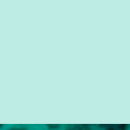
que possibilite distribuir não só informações, mas que gere de
forma consistente a riqueza do conhecimento... Exemplo: o
cidadão brasileiro não precisa só ser informado sobre operações
da Lava Jato, Reformas que podem retirar ou não direitos, ou
quem vai ser preso ou não; é preciso levar até as pessoas, do mais
simples ao mais burguês, o que diz a nossa Constituição, quais são
seus direitos e deveres em ...