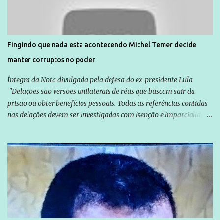
solidariedade são promovidas em apoio a famílias ou pessoas que
são vítimas de violência, estão em situação de risco ou têm seus
direitos violados. Leia mais: Anistia Internacional cobra do Brasil
solução do caso Amarildo - Terra Brasil
Fingindo que nada esta acontecendo Michel Temer decide
manter corruptos no poder
Íntegra da Nota divulgada pela defesa do ex-presidente Lula
"Delações são versões unilaterais de réus que buscam sair da
prisão ou obter benefícios pessoais. Todas as referências contidas
nas delações devem ser investigadas com isenção e imparcialidade
não apenas em relação ao ex-Presidente Lula, mas também em
relação a todos os que foram citados, incluindo a sociedade que a
Globo manteve com o Grupo Odebrecht, citada na delação de
Emílio Odebrecht. Lula sempre atuou para promover o Brasil no
exterior, e não para promover determinadas empresas ou
empresários" Assina a nota o advogado Cristiano Zanin Martins