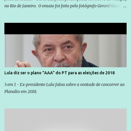
no Rio de Janeiro. O ensaio foi feito pelo fotógrafo Gerard Giaume
e também contou com a praia da Joatinga como locação. Playboy
divulga capa e primeiras fotos de Lola Melnick - @aredacao
Lula diz ser o plano "AAA" do PT para as eleições de 2018
3 em 1 - Ex-presidente Lula falou sobre a vontade de concorrer ao
Planalto em 2018.