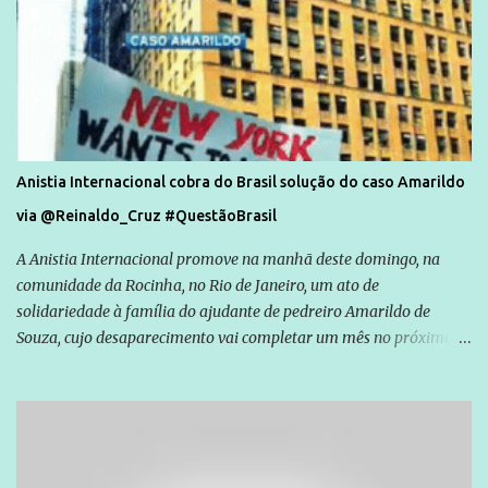
Anistia Internacional cobra do Brasil solução do caso Amarildo
via @Reinaldo_Cruz #QuestãoBrasil
A Anistia Internacional promove na manhã deste domingo, na
comunidade da Rocinha, no Rio de Janeiro, um ato de
solidariedade à família do ajudante de pedreiro Amarildo de
Souza, cujo desaparecimento vai completar um mês no próximo
dia 14. Amarildo desapareceu quando foi levado por policiais da
Unidade de Polícia Pacificadora (UPP) da Rocinha. A assessora de
Direitos Humanos da Anistia Internacional, Renata Neder, disse à
Agência Brasil que ações e atividades de mobilização são feitas
normalmente pela organização não governamental. As ações de