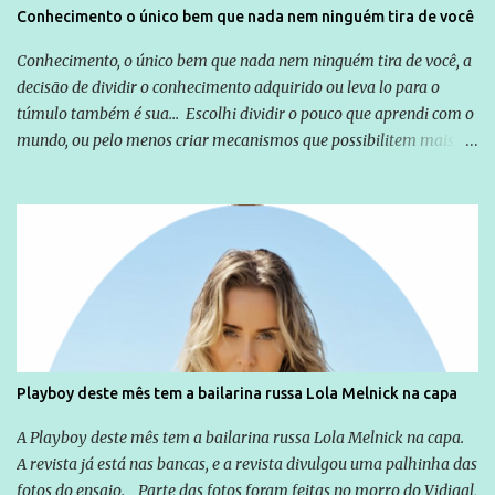
Conhecimento o único bem que nada nem ninguém tira de você
Conhecimento, o único bem que nada nem ninguém tira de você, a
decisão de dividir o conhecimento adquirido ou leva lo para o
túmulo também é sua... Escolhi dividir o pouco que aprendi com o
mundo, ou pelo menos criar mecanismos que possibilitem mais e
mais pessoas terem acesso a educação e ao conhecimento. Não
sou Professor, a mais nobre das profissões, mas tento ser um
empreendedor da comunicação, que além de informação
cotidiana, corriqueira e cada vez mais preocupantes, do tipo que
você já esta acostumado a ver neste espaço, vou trabalhar a ideia
que possibilite distribuir não só informações, mas que gere de
forma consistente a riqueza do conhecimento... Exemplo: o
cidadão brasileiro não precisa só ser informado sobre operações
da Lava Jato, Reformas que podem retirar ou não direitos, ou
Playboy deste mês tem a bailarina russa Lola Melnick na capa
quem vai ser preso ou não; é preciso levar até as pessoas, do mais
simples ao mais burguês, o que diz a nossa Constituição, quais são
A Playboy deste mês tem a bailarina russa Lola Melnick na capa.
seus direitos e deveres em ...
A revista já está nas bancas, e a revista divulgou uma palhinha das
fotos do ensaio. Parte das fotos foram feitas no morro do Vidigal,