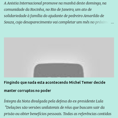
A Anistia Internacional promove na manhã deste domingo, na
comunidade da Rocinha, no Rio de Janeiro, um ato de
solidariedade à família do ajudante de pedreiro Amarildo de
Souza, cujo desaparecimento vai completar um mês no próximo
dia 14. Amarildo desapareceu quando foi levado por policiais da
Unidade de Polícia Pacificadora (UPP) da Rocinha. A assessora de
Direitos Humanos da Anistia Internacional, Renata Neder, disse à
Agência Brasil que ações e atividades de mobilização são feitas
normalmente pela organização não governamental. As ações de
solidariedade são promovidas em apoio a famílias ou pessoas que
são vítimas de violência, estão em situação de risco ou têm seus
direitos violados. Leia mais: Anistia Internacional cobra do Brasil
solução do caso Amarildo - Terra Brasil
Fingindo que nada esta acontecendo Michel Temer decide
manter corruptos no poder
Íntegra da Nota divulgada pela defesa do ex-presidente Lula
"Delações são versões unilaterais de réus que buscam sair da
prisão ou obter benefícios pessoais. Todas as referências contidas