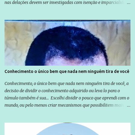
nas delações devem ser investigadas com isenção e imparcialidade
não apenas em relação ao ex-Presidente Lula, mas também em
relação a todos os que foram citados, incluindo a sociedade que a
Globo manteve com o Grupo Odebrecht, citada na delação de
Emílio Odebrecht. Lula sempre atuou para promover o Brasil no
exterior, e não para promover determinadas empresas ou
empresários" Assina a nota o advogado Cristiano Zanin Martins
Conhecimento o único bem que nada nem ninguém tira de você
Conhecimento, o único bem que nada nem ninguém tira de você, a
decisão de dividir o conhecimento adquirido ou leva lo para o
túmulo também é sua... Escolhi dividir o pouco que aprendi com o
mundo, ou pelo menos criar mecanismos que possibilitem mais e
mais pessoas terem acesso a educação e ao conhecimento. Não
sou Professor, a mais nobre das profissões, mas tento ser um
empreendedor da comunicação, que além de informação
cotidiana, corriqueira e cada vez mais preocupantes, do tipo que