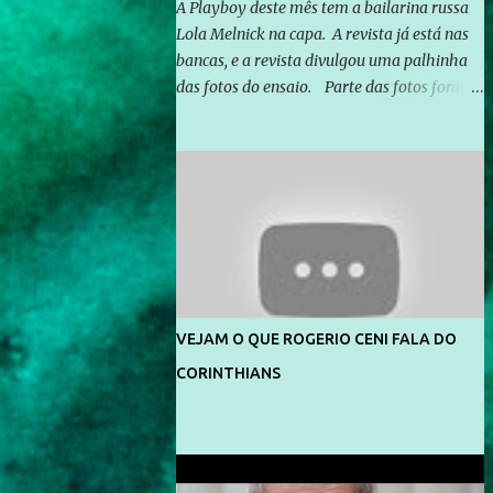
A Playboy deste mês tem a bailarina russa
Lola Melnick na capa. A revista já está nas
bancas, e a revista divulgou uma palhinha
das fotos do ensaio. Parte das fotos foram
feitas no morro do Vidigal, no Rio de
Janeiro. O ensaio foi feito pelo fotógrafo
Gerard Giaume e também contou com a
praia da Joatinga como locação. Playboy
divulga capa e primeiras fotos de Lola
Melnick - @aredacao
VEJAM O QUE ROGERIO CENI FALA DO
CORINTHIANS