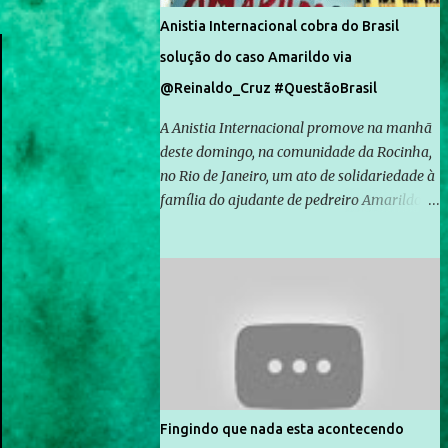
Anistia Internacional cobra do Brasil
solução do caso Amarildo via
@Reinaldo_Cruz #QuestãoBrasil
A Anistia Internacional promove na manhã
deste domingo, na comunidade da Rocinha,
no Rio de Janeiro, um ato de solidariedade à
família do ajudante de pedreiro Amarildo de
Souza, cujo desaparecimento vai completar
um mês no próximo dia 14. Amarildo
desapareceu quando foi levado por policiais
da Unidade de Polícia Pacificadora (UPP) da
Rocinha. A assessora de Direitos Humanos
da Anistia Internacional, Renata Neder, disse
à Agência Brasil que ações e atividades de
mobilização são feitas normalmente pela
organização não governamental. As ações
Fingindo que nada esta acontecendo
de solidariedade são promovidas em apoio