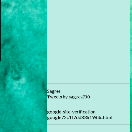
Sagres
Tweets by sagres730
google-site-verification:
google72c1f7dd8361983c.html